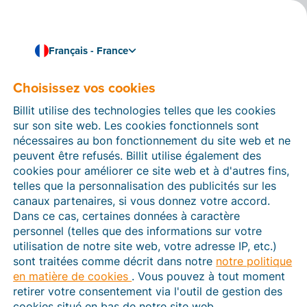
Français - France
Choisissez vos cookies
Comment pouvons-nous vous aider ?
Articles d’aide
Billit utilise des technologies telles que les cookies
sur son site web. Les cookies fonctionnels sont
Dans cette section du site Web Billit, vous trouverez
nécessaires au bon fonctionnement du site web et ne
des manuels et des informations sur toutes les
peuvent être refusés. Billit utilise également des
fonctions de Billit. Vous pouvez trouver des articles
cookies pour améliorer ce site web et à d'autres fins,
d’aide via le moteur de recherche ou le menu structuré
telles que la personnalisation des publicités sur les
à gauche.
canaux partenaires, si vous donnez votre accord.
Dans ce cas, certaines données à caractère
Cherchez
personnel (telles que des informations sur votre
utilisation de notre site web, votre adresse IP, etc.)
sont traitées comme décrit dans notre
notre politique
en matière de cookies
. Vous pouvez à tout moment
Plateforme Agréée
retirer votre consentement via l'outil de gestion des
cookies situé en bas de notre site web.