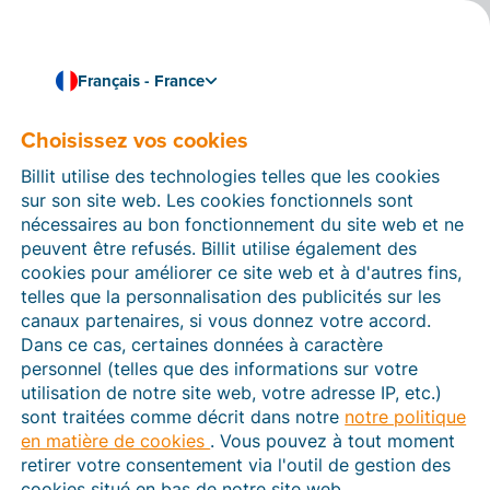
Français - France
Choisissez vos cookies
Comment pouvons-nous vous aider ?
Articles d’aide
Billit utilise des technologies telles que les cookies
sur son site web. Les cookies fonctionnels sont
Dans cette section du site Web Billit, vous trouverez
nécessaires au bon fonctionnement du site web et ne
des manuels et des informations sur toutes les
peuvent être refusés. Billit utilise également des
fonctions de Billit. Vous pouvez trouver des articles
cookies pour améliorer ce site web et à d'autres fins,
d’aide via le moteur de recherche ou le menu structuré
telles que la personnalisation des publicités sur les
à gauche.
canaux partenaires, si vous donnez votre accord.
Dans ce cas, certaines données à caractère
Cherchez
personnel (telles que des informations sur votre
utilisation de notre site web, votre adresse IP, etc.)
sont traitées comme décrit dans notre
notre politique
en matière de cookies
. Vous pouvez à tout moment
Plateforme Agréée
retirer votre consentement via l'outil de gestion des
cookies situé en bas de notre site web.