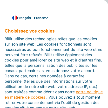
Français - France
Choisissez vos cookies
Comment pouvons-nous vous aider ?
Articles d’aide
Billit utilise des technologies telles que les cookies
sur son site web. Les cookies fonctionnels sont
Dans cette section du site Web Billit, vous trouverez
nécessaires au bon fonctionnement du site web et ne
des manuels et des informations sur toutes les
peuvent être refusés. Billit utilise également des
fonctions de Billit. Vous pouvez trouver des articles
cookies pour améliorer ce site web et à d'autres fins,
d’aide via le moteur de recherche ou le menu structuré
telles que la personnalisation des publicités sur les
à gauche.
canaux partenaires, si vous donnez votre accord.
Dans ce cas, certaines données à caractère
Cherchez
personnel (telles que des informations sur votre
utilisation de notre site web, votre adresse IP, etc.)
sont traitées comme décrit dans notre
notre politique
en matière de cookies
. Vous pouvez à tout moment
Plateforme Agréée
retirer votre consentement via l'outil de gestion des
cookies situé en bas de notre site web.