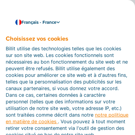
Français - France
Choisissez vos cookies
Comment pouvons-nous vous aider ?
Articles d’aide
Billit utilise des technologies telles que les cookies
sur son site web. Les cookies fonctionnels sont
Dans cette section du site Web Billit, vous trouverez
nécessaires au bon fonctionnement du site web et ne
des manuels et des informations sur toutes les
peuvent être refusés. Billit utilise également des
fonctions de Billit. Vous pouvez trouver des articles
cookies pour améliorer ce site web et à d'autres fins,
d’aide via le moteur de recherche ou le menu structuré
telles que la personnalisation des publicités sur les
à gauche.
canaux partenaires, si vous donnez votre accord.
Dans ce cas, certaines données à caractère
Cherchez
personnel (telles que des informations sur votre
utilisation de notre site web, votre adresse IP, etc.)
sont traitées comme décrit dans notre
notre politique
en matière de cookies
. Vous pouvez à tout moment
Plateforme Agréée
retirer votre consentement via l'outil de gestion des
cookies situé en bas de notre site web.