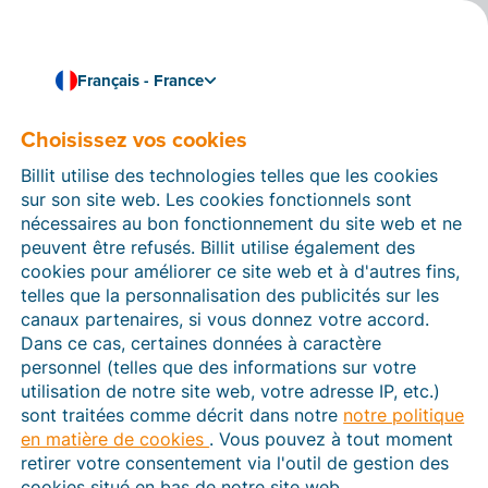
Français - France
Choisissez vos cookies
Comment pouvons-nous vous aider ?
Articles d’aide
Billit utilise des technologies telles que les cookies
sur son site web. Les cookies fonctionnels sont
Dans cette section du site Web Billit, vous trouverez
nécessaires au bon fonctionnement du site web et ne
des manuels et des informations sur toutes les
peuvent être refusés. Billit utilise également des
fonctions de Billit. Vous pouvez trouver des articles
cookies pour améliorer ce site web et à d'autres fins,
d’aide via le moteur de recherche ou le menu structuré
telles que la personnalisation des publicités sur les
à gauche.
canaux partenaires, si vous donnez votre accord.
Dans ce cas, certaines données à caractère
Cherchez
personnel (telles que des informations sur votre
utilisation de notre site web, votre adresse IP, etc.)
sont traitées comme décrit dans notre
notre politique
en matière de cookies
. Vous pouvez à tout moment
Plateforme Agréée
retirer votre consentement via l'outil de gestion des
cookies situé en bas de notre site web.