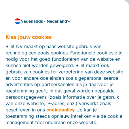
Nederlands - Nederland
Kies jouw cookies
Hoe kunnen we je helpen?
Help-artikelen
Billit NV maakt op haar website gebruik van
technologieën zoals cookies. Functionele cookies zijn
Op deze sectie van de Billit-website vind je
nodig voor het goed functioneren van de website en
handleidingen en informatie over alle functies in Billit.
kunnen niet worden geweigerd. Billit maakt ook
Je kan help-artikelen vinden via de zoekfunctie of via
gebruik van cookies ter verbetering van deze website
de menu-structuur links.
en voor andere doeleinden zoals gepersonaliseerde
advertenties op partnerkanalen als je daarvoor je
Zoek
toestemming geeft. In dat geval worden bepaalde
persoonsgegevens (zoals informatie over je gebruik
van onze website, IP-adres, enz.) verwerkt zoals
beschreven in ons
cookiepolicy
. Je kan je
Identiteitsverificatie
toestemming steeds opnieuw intrekken via de cookie
management tool onderaan onze website.
Voor Nederlandse bedrijven