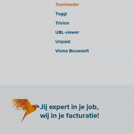
Teamleader
Yuki
Toggl
Zensoft (Trustteam)
Trivion
DATEV
UBL-viewer
Unpaid
Visma Bouwsoft
Jij expert in je job,
wij in je facturatie!