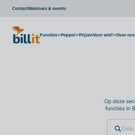
Contact
Webinars & events
Functies
Peppol
Prijzen
Voor wie?
Over ons
Op deze sect
functies in 