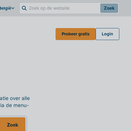
België
Zoek
Probeer gratis
Login
tie over alle
 via de menu-
Zoek