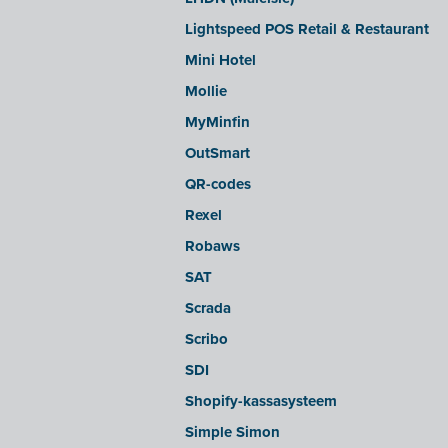
sbb SLIM
Lightspeed POS Retail & Restaurant
Silvasoft
Mini Hotel
Sobec
Mollie
Top Account
MyMinfin
Twinfield
OutSmart
Venice (lokale installatie)
QR-codes
Venice Cloud
Rexel
VERO Count
Robaws
Visual Books
SAT
WinAuditor
Scrada
Winbooks
Scribo
Winbooks Connect - On Web
SDI
Wings (cloud-versie of Webservice
Shopify-kassasysteem
module)
Simple Simon
Wings (lokaal geïnstalleerd)