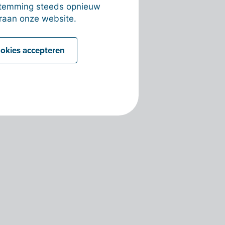
estemming steeds opnieuw
raan onze website.
ookies accepteren