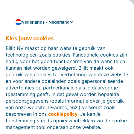
Nederlands - Nederland
Kies jouw cookies
Hoe kunnen we je helpen?
Help-artikelen
Billit NV maakt op haar website gebruik van
technologieën zoals cookies. Functionele cookies zijn
Op deze sectie van de Billit-website vind je
nodig voor het goed functioneren van de website en
handleidingen en informatie over alle functies in Billit.
kunnen niet worden geweigerd. Billit maakt ook
Je kan help-artikelen vinden via de zoekfunctie of via
gebruik van cookies ter verbetering van deze website
de menu-structuur links.
en voor andere doeleinden zoals gepersonaliseerde
advertenties op partnerkanalen als je daarvoor je
Zoek
toestemming geeft. In dat geval worden bepaalde
persoonsgegevens (zoals informatie over je gebruik
van onze website, IP-adres, enz.) verwerkt zoals
beschreven in ons
cookiepolicy
. Je kan je
Identiteitsverificatie
toestemming steeds opnieuw intrekken via de cookie
management tool onderaan onze website.
Voor Nederlandse bedrijven