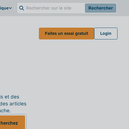
gique
Rechercher
Faites un essai gratuit
Login
ls et des
des articles
uche.
herchez