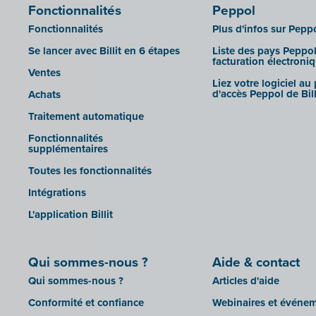
Venice (installation sur site)
Fonctionnalités
Peppol
Système de caisse Shopify
Venice Cloud
Fonctionnalités
Plus d'infos sur Pepp
Simple Simon
VERO Count
Se lancer avec Billit en 6 étapes
Liste des pays Peppol
Teamleader
facturation électroni
Visual Books
Ventes
Toggl
Liez votre logiciel au
WinAuditor
d'accès Peppol de Bill
Achats
Trivion
WinBooks
Traitement automatique
Unpaid
Winbooks Connect - On Web
Fonctionnalités
Visma Bouwsoft
supplémentaires
Wings (version cloud ou module
Web Service)
Toutes les fonctionnalités
Wings (installé sur site)
Intégrations
Yuki
L'application Billit
Zensoft (Trustteam)
DATEV
Qui sommes-nous ?
Aide & contact
Qui sommes-nous ?
Articles d'aide
Conformité et confiance
Webinaires et événe