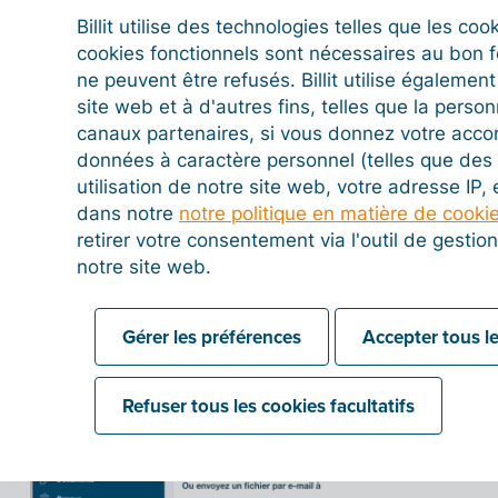
fichiers de plusieurs pages. Cette fonction est par
Billit utilise des technologies telles que les co
importer un grand nombre de factures/pages dans 
cookies fonctionnels sont nécessaires au bon 
vous importez un grand nombre de factures au m
ne peuvent être refusés. Billit utilise égalemen
aussi fusionner des pages pour constituer un seul 
site web et à d'autres fins, telles que la person
dans l'onglet « À traiter » les pages qui font part
canaux partenaires, si vous donnez votre acco
cocher et en cliquant sur le bouton « Fusionner ».
données à caractère personnel (telles que des 
utilisation de notre site web, votre adresse IP,
dans notre
notre politique en matière de cooki
retirer votre consentement via l'outil de gesti
notre site web.
Gérer les préférences
Accepter tous le
Refuser tous les cookies facultatifs