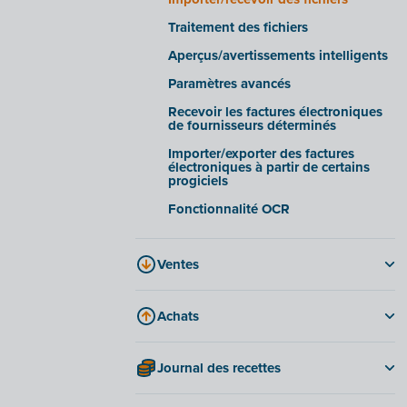
Onglet « Documents d'entreprise »
Traitement des fichiers
Onglet « Facturation électronique »
Aperçus/avertissements intelligents
Foire aux questions
Paramètres avancés
Recevoir les factures électroniques
de fournisseurs déterminés
Importer/exporter des factures
électroniques à partir de certains
progiciels
Fonctionnalité OCR
Ventes
Options et possibilités en matière de
factures
Achats
Créer et envoyer une facture
Factures
Rappels
Journal des recettes
Notes de crédit
Facturation périodique
Tenir un journal des recettes
Approuver les frais