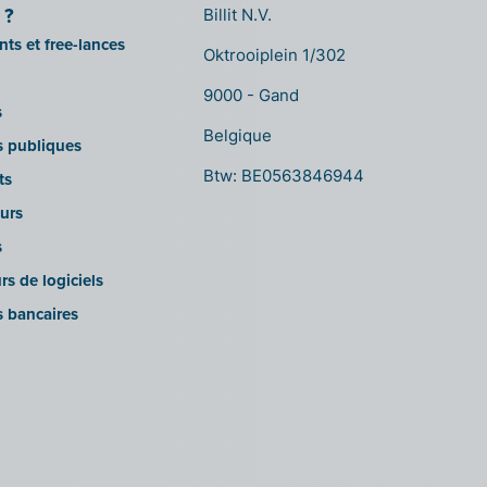
 ?
Billit N.V.
ts et free-lances
Oktrooiplein 1/302
9000 - Gand
s
Belgique
ns publiques
Btw: BE0563846944
ts
urs
s
rs de logiciels
s bancaires