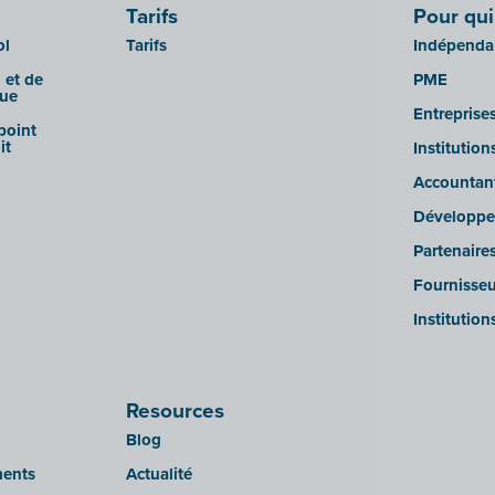
Tarifs
Pour qui
ol
Tarifs
Indépendan
 et de
PME
que
Entreprise
 point
it
Institutio
Accountan
Développe
Partenaire
Fournisseu
Institution
Resources
Blog
ments
Actualité