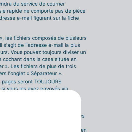
ndra du service de courrier
aisie rapide ne comporte pas de pièce
adresse e-mail figurant sur la fiche
», les fichiers composés de plusieurs
l s'agit de l'adresse e-mail la plus
eurs. Vous pouvez toujours diviser un
 le cochant dans la case située en
r ». Les fichiers de plus de trois
s l'onglet « Séparateur ».
 99 pages seront TOUJOURS
 si vous les avez envoyés via
ichiers ».
ichiers composés de plusieurs pages
ateur », où vous pourrez choisir de
er distinct) et/ou de les regrouper en