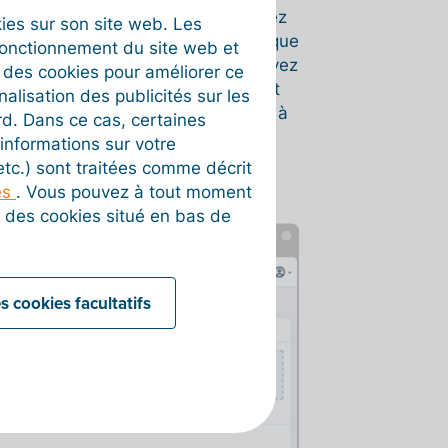
ticulièrement utile si vous souhaitez
okies sur son site web. Les
un seul fichier (par exemple lorsque
fonctionnement du site web et
oyen de votre scanner). Vous pouvez
t des cookies pour améliorer ce
fichier ultérieurement en indiquant
nalisation des publicités sur les
ie d’un ensemble à l'aide de la case à
rd. Dans ce cas, certaines
informations sur votre
 etc.) sont traitées comme décrit
es
. Vous pouvez à tout moment
on des cookies situé en bas de
s cookies facultatifs