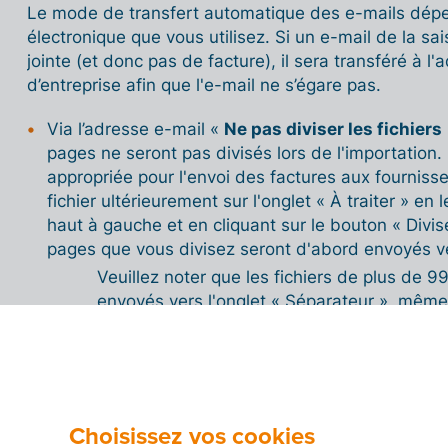
Le mode de transfert automatique des e-mails dépe
électronique que vous utilisez. Si un e-mail de la s
jointe (et donc pas de facture), il sera transféré à l'
d’entreprise afin que l'e-mail ne s’égare pas.
Via l’adresse e-mail «
Ne pas diviser les fichiers
pages ne seront pas divisés lors de l'importation. I
appropriée pour l'envoi des factures aux fourniss
fichier ultérieurement sur l'onglet « À traiter » en
haut à gauche et en cliquant sur le bouton « Divise
pages que vous divisez seront d'abord envoyés ver
Veuillez noter que les fichiers de plus de
envoyés vers l'onglet « Séparateur », même
l'adresse électronique « Ne pas diviser les f
Via l’adresse e-mail «
Diviser les fichiers
», les f
seront divisés et aboutiront dans l'onglet « Sépar
Choisissez vos cookies
les traiter scindés (chaque page constitue un fichi