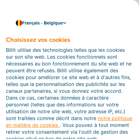
Français - Belgique
Choisissez vos cookies
Comment pouvons-nous vous aider ?
Articles d’aide
Billit utilise des technologies telles que les cookies
sur son site web. Les cookies fonctionnels sont
Dans cette section du site Web Billit, vous trouverez
nécessaires au bon fonctionnement du site web et ne
des manuels et des informations sur toutes les
peuvent être refusés. Billit utilise également des
fonctions de Billit. Vous pouvez trouver des articles
cookies pour améliorer ce site web et à d'autres fins,
d’aide via le moteur de recherche ou le menu structuré
telles que la personnalisation des publicités sur les
à gauche.
canaux partenaires, si vous donnez votre accord.
Dans ce cas, certaines données à caractère
Cherchez
personnel (telles que des informations sur votre
utilisation de notre site web, votre adresse IP, etc.)
sont traitées comme décrit dans notre
notre politique
en matière de cookies
. Vous pouvez à tout moment
Peppol
retirer votre consentement via l'outil de gestion des
cookies situé en bas de notre site web.