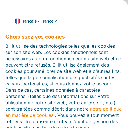
Français - France
Choisissez vos cookies
Comment pouvons-nous vous aider ?
Articles d’aide
Billit utilise des technologies telles que les cookies
sur son site web. Les cookies fonctionnels sont
Dans cette section du site Web Billit, vous trouverez
nécessaires au bon fonctionnement du site web et ne
des manuels et des informations sur toutes les
peuvent être refusés. Billit utilise également des
fonctions de Billit. Vous pouvez trouver des articles
cookies pour améliorer ce site web et à d'autres fins,
d’aide via le moteur de recherche ou le menu structuré
telles que la personnalisation des publicités sur les
à gauche.
canaux partenaires, si vous donnez votre accord.
Dans ce cas, certaines données à caractère
Cherchez
personnel (telles que des informations sur votre
utilisation de notre site web, votre adresse IP, etc.)
sont traitées comme décrit dans notre
notre politique
en matière de cookies
. Vous pouvez à tout moment
Plateforme Agréée
retirer votre consentement via l'outil de gestion des
cookies situé en bas de notre site web.