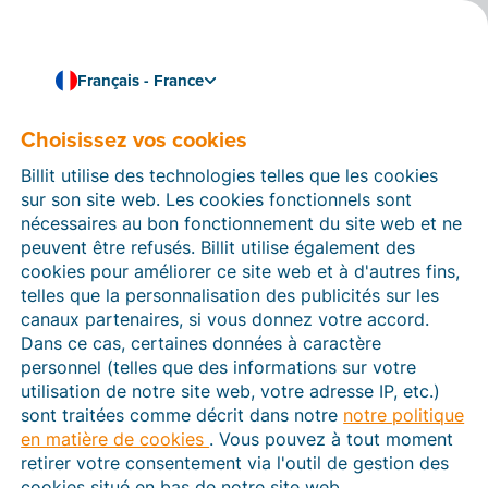
Français - France
Choisissez vos cookies
Comment pouvons-nous vous aider ?
Articles d’aide
Billit utilise des technologies telles que les cookies
sur son site web. Les cookies fonctionnels sont
Dans cette section du site Web Billit, vous trouverez
nécessaires au bon fonctionnement du site web et ne
des manuels et des informations sur toutes les
peuvent être refusés. Billit utilise également des
fonctions de Billit. Vous pouvez trouver des articles
cookies pour améliorer ce site web et à d'autres fins,
d’aide via le moteur de recherche ou le menu structuré
telles que la personnalisation des publicités sur les
à gauche.
canaux partenaires, si vous donnez votre accord.
Dans ce cas, certaines données à caractère
Cherchez
personnel (telles que des informations sur votre
utilisation de notre site web, votre adresse IP, etc.)
sont traitées comme décrit dans notre
notre politique
en matière de cookies
. Vous pouvez à tout moment
Plateforme Agréée
retirer votre consentement via l'outil de gestion des
cookies situé en bas de notre site web.