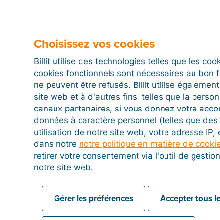
gérant officiel comme nouvel utilisateur de la platef
Changer de session :
Déconnectez-vous de votre co
en utilisant les identifiants qui viennent d'être envo
Choisissez vos cookies
Passer la vérification Entrust :
Depuis la session d
Billit utilise des technologies telles que les co
bord
ou au
Centre de vérification
et lancez la procé
cookies fonctionnels sont nécessaires au bon 
système sécurisé
Entrust
(scan de la pièce d'identit
ne peuvent être refusés. Billit utilise égalemen
Activer la facturation électronique :
Une fois la vér
site web et à d'autres fins, telles que la person
vous pouvez activer vos canaux de transmission sel
canaux partenaires, si vous donnez votre acco
données à caractère personnel (telles que des 
Pour la Plateforme Agréée (Réseau National Fra
utilisation de notre site web, votre adresse IP,
Paramètres > Intégrations
. Tapez
« France »
da
dans notre
notre politique en matière de cooki
sélectionnez
Facturation électronique
, puis cli
retirer votre consentement via l'outil de gesti
Pour le réseau Peppol (International) :
Rendez-
notre site web.
Facturation électronique
pour finaliser l'inscrip
Gérer les préférences
Accepter tous le
⚠️Si vous avez été obligé de créer un profil utilisat
gérant valide son identité via Entrust, vous pouvez d