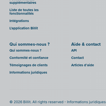
Mollie
supplémentaires
sbb SLIM
OutSmart
Liste de toutes les
Silvasoft
fonctionnalités
Codes QR
Sobec
Intégrations
Robaws
Top Account
L'application Billit
Scribo
Twinfield
SDI
Venice (installation sur site)
Qui sommes-nous ?
Aide & contact
Système de caisse Shopify
Venice Cloud
Qui sommes-nous ?
API
Simple Simon
VERO Count
Conformité et confiance
Contact
Teamleader
Visual Books
Témoignages de clients
Articles d’aide
Toggl
WinAuditor
Informations juridiques
Unpaid
WinBooks
Visma Bouwsoft
Winbooks Connect - On Web
Wings (version cloud ou module
Web Service)
Wings (installé sur site)
© 2026 Billit. All rights reserved
Informations juridique