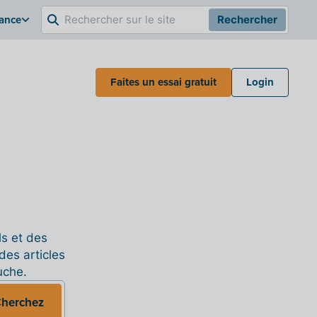
rance
Rechercher
Faites un essai gratuit
Login
ls et des
des articles
uche.
herchez