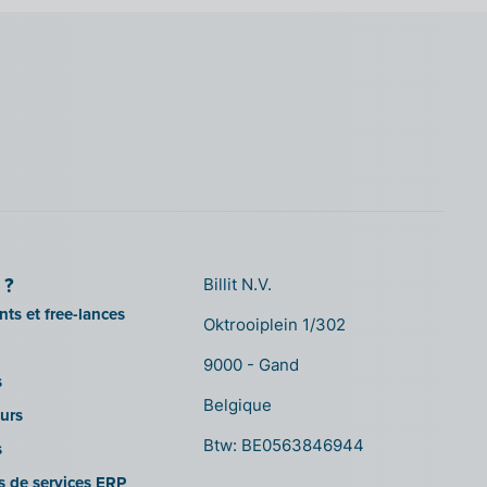
 ?
Billit N.V.
ts et free-lances
Oktrooiplein 1/302
9000 - Gand
s
Belgique
urs
Btw: BE0563846944
s
es de services ERP