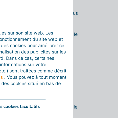
orme.
mpte actuel, puis reconnectez-vous
yés au gérant.
u gérant, accédez au
Tableau de
okies sur son site web. Les
dure de certification d'identité via le
fonctionnement du site web et
é du gérant et vérification faciale).
t des cookies pour améliorer ce
ification validée par nos services,
nalisation des publicités sur les
on vos besoins :
rd. Dans ce cas, certaines
informations sur votre
nçais) :
Rendez-vous dans
 etc.) sont traitées comme décrit
ns le moteur de recherche,
es
. Vous pouvez à tout moment
quez sur
Disponible
pour l'activer.
on des cookies situé en bas de
vous dans
Mon entreprise >
tion spécifique à ce réseau.
s cookies facultatifs
eur temporaire uniquement pour que le
ésactiver ce profil dès que les