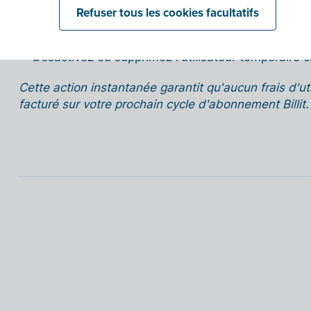
activations réseaux sont terminées :
Refuser tous les cookies facultatifs
Rendez-vous immédiatement dans
Paramètres > 
Désactivez ou supprimez l'utilisateur temporaire cr
Cette action instantanée garantit qu'aucun frais d'u
facturé sur votre prochain cycle d'abonnement Billit.