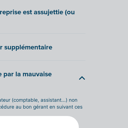
prise est assujettie (ou
er supplémentaire
ée par la mauvaise
rateur (comptable, assistant...) non
océdure au bon gérant en suivant ces
s > Utilisateurs
, puis ajoutez le