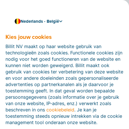
Nederlands - België
Kies jouw cookies
Hoe kunnen we je helpen?
Help-artikelen
Billit NV maakt op haar website gebruik van
technologieën zoals cookies. Functionele cookies zijn
Op deze sectie van de Billit-website vind je
nodig voor het goed functioneren van de website en
handleidingen en informatie over alle functies in Billit.
kunnen niet worden geweigerd. Billit maakt ook
Je kan help-artikelen vinden via de zoekfunctie of via
gebruik van cookies ter verbetering van deze website
de menu-structuur links.
en voor andere doeleinden zoals gepersonaliseerde
advertenties op partnerkanalen als je daarvoor je
Zoek
toestemming geeft. In dat geval worden bepaalde
persoonsgegevens (zoals informatie over je gebruik
van onze website, IP-adres, enz.) verwerkt zoals
beschreven in ons
cookiebeleid
. Je kan je
Peppol
toestemming steeds opnieuw intrekken via de cookie
management tool onderaan onze website.
Verplichte e-facturatie via Peppol januari 2026