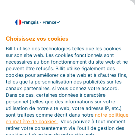
Français - France
Choisissez vos cookies
Comment pouvons-nous vous aider ?
Articles d’aide
Billit utilise des technologies telles que les cookies
sur son site web. Les cookies fonctionnels sont
Dans cette section du site Web Billit, vous trouverez
nécessaires au bon fonctionnement du site web et ne
des manuels et des informations sur toutes les
peuvent être refusés. Billit utilise également des
fonctions de Billit. Vous pouvez trouver des articles
cookies pour améliorer ce site web et à d'autres fins,
d’aide via le moteur de recherche ou le menu structuré
telles que la personnalisation des publicités sur les
à gauche.
canaux partenaires, si vous donnez votre accord.
Dans ce cas, certaines données à caractère
Cherchez
personnel (telles que des informations sur votre
utilisation de notre site web, votre adresse IP, etc.)
sont traitées comme décrit dans notre
notre politique
en matière de cookies
. Vous pouvez à tout moment
Plateforme Agréée
retirer votre consentement via l'outil de gestion des
cookies situé en bas de notre site web.