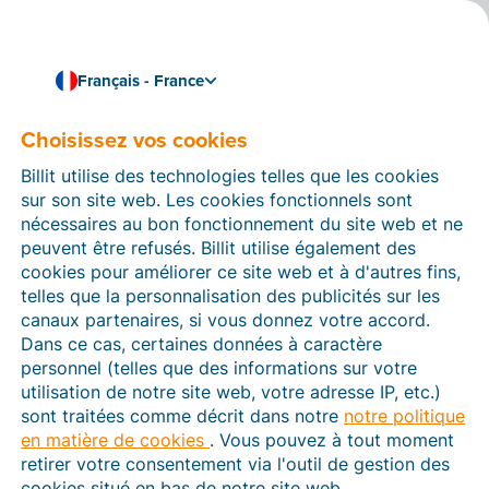
Français - France
Choisissez vos cookies
Comment pouvons-nous vous aider ?
Articles d’aide
Billit utilise des technologies telles que les cookies
sur son site web. Les cookies fonctionnels sont
Dans cette section du site Web Billit, vous trouverez
nécessaires au bon fonctionnement du site web et ne
des manuels et des informations sur toutes les
peuvent être refusés. Billit utilise également des
fonctions de Billit. Vous pouvez trouver des articles
cookies pour améliorer ce site web et à d'autres fins,
d’aide via le moteur de recherche ou le menu structuré
telles que la personnalisation des publicités sur les
à gauche.
canaux partenaires, si vous donnez votre accord.
Dans ce cas, certaines données à caractère
Cherchez
personnel (telles que des informations sur votre
utilisation de notre site web, votre adresse IP, etc.)
sont traitées comme décrit dans notre
notre politique
en matière de cookies
. Vous pouvez à tout moment
Plateforme Agréée
retirer votre consentement via l'outil de gestion des
cookies situé en bas de notre site web.