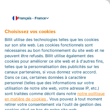
Français - France
Choisissez vos cookies
Comment pouvons-nous vous aider ?
Articles d’aide
Billit utilise des technologies telles que les cookies
sur son site web. Les cookies fonctionnels sont
Dans cette section du site Web Billit, vous trouverez
nécessaires au bon fonctionnement du site web et ne
des manuels et des informations sur toutes les
peuvent être refusés. Billit utilise également des
fonctions de Billit. Vous pouvez trouver des articles
cookies pour améliorer ce site web et à d'autres fins,
d’aide via le moteur de recherche ou le menu structuré
telles que la personnalisation des publicités sur les
à gauche.
canaux partenaires, si vous donnez votre accord.
Dans ce cas, certaines données à caractère
Cherchez
personnel (telles que des informations sur votre
utilisation de notre site web, votre adresse IP, etc.)
sont traitées comme décrit dans notre
notre politique
en matière de cookies
. Vous pouvez à tout moment
Plateforme Agréée
retirer votre consentement via l'outil de gestion des
cookies situé en bas de notre site web.