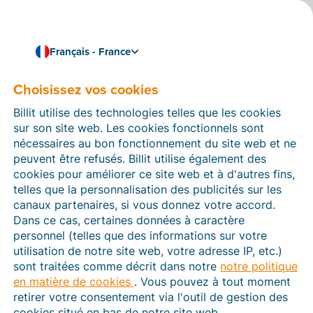
Français - France
Choisissez vos cookies
Comment pouvons-nous vous aider ?
Articles d’aide
Billit utilise des technologies telles que les cookies
sur son site web. Les cookies fonctionnels sont
Dans cette section du site Web Billit, vous trouverez
nécessaires au bon fonctionnement du site web et ne
des manuels et des informations sur toutes les
peuvent être refusés. Billit utilise également des
fonctions de Billit. Vous pouvez trouver des articles
cookies pour améliorer ce site web et à d'autres fins,
d’aide via le moteur de recherche ou le menu structuré
telles que la personnalisation des publicités sur les
à gauche.
canaux partenaires, si vous donnez votre accord.
Dans ce cas, certaines données à caractère
Cherchez
personnel (telles que des informations sur votre
utilisation de notre site web, votre adresse IP, etc.)
sont traitées comme décrit dans notre
notre politique
en matière de cookies
. Vous pouvez à tout moment
Plateforme Agréée
retirer votre consentement via l'outil de gestion des
cookies situé en bas de notre site web.