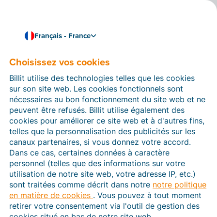
Français - France
Choisissez vos cookies
Comment pouvons-nous vous aider ?
Articles d’aide
Billit utilise des technologies telles que les cookies
sur son site web. Les cookies fonctionnels sont
Dans cette section du site Web Billit, vous trouverez
nécessaires au bon fonctionnement du site web et ne
des manuels et des informations sur toutes les
peuvent être refusés. Billit utilise également des
fonctions de Billit. Vous pouvez trouver des articles
cookies pour améliorer ce site web et à d'autres fins,
d’aide via le moteur de recherche ou le menu structuré
telles que la personnalisation des publicités sur les
à gauche.
canaux partenaires, si vous donnez votre accord.
Dans ce cas, certaines données à caractère
Cherchez
personnel (telles que des informations sur votre
utilisation de notre site web, votre adresse IP, etc.)
sont traitées comme décrit dans notre
notre politique
en matière de cookies
. Vous pouvez à tout moment
Plateforme Agréée
retirer votre consentement via l'outil de gestion des
cookies situé en bas de notre site web.