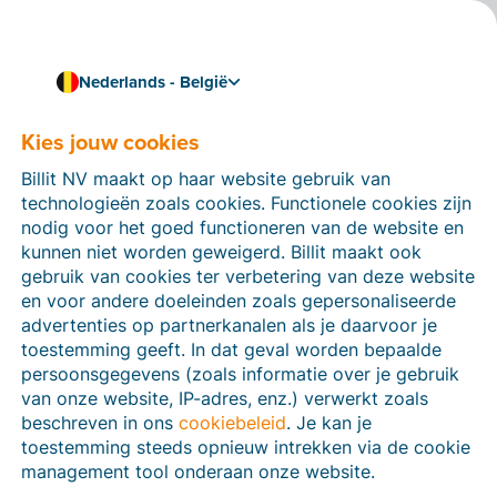
Nederlands - België
Kies jouw cookies
Hoe kunnen we je helpen?
Help-artikelen
Billit NV maakt op haar website gebruik van
technologieën zoals cookies. Functionele cookies zijn
Op deze sectie van de Billit-website vind je
nodig voor het goed functioneren van de website en
handleidingen en informatie over alle functies in Billit.
kunnen niet worden geweigerd. Billit maakt ook
Je kan help-artikelen vinden via de zoekfunctie of via
gebruik van cookies ter verbetering van deze website
de menu-structuur links.
en voor andere doeleinden zoals gepersonaliseerde
advertenties op partnerkanalen als je daarvoor je
Zoek
toestemming geeft. In dat geval worden bepaalde
persoonsgegevens (zoals informatie over je gebruik
van onze website, IP-adres, enz.) verwerkt zoals
beschreven in ons
cookiebeleid
. Je kan je
Peppol
toestemming steeds opnieuw intrekken via de cookie
management tool onderaan onze website.
Verplichte e-facturatie via Peppol januari 2026