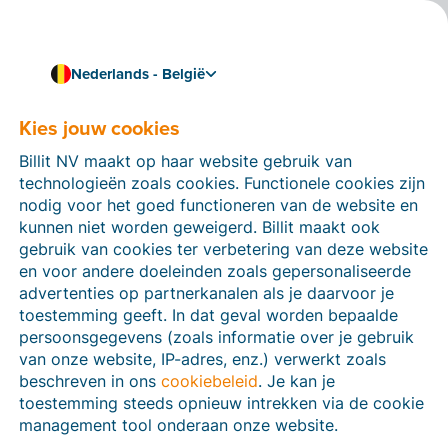
Nederlands - België
Kies jouw cookies
Hoe kunnen we je helpen?
Help-artikelen
Billit NV maakt op haar website gebruik van
technologieën zoals cookies. Functionele cookies zijn
Op deze sectie van de Billit-website vind je
nodig voor het goed functioneren van de website en
handleidingen en informatie over alle functies in Billit.
kunnen niet worden geweigerd. Billit maakt ook
Je kan help-artikelen vinden via de zoekfunctie of via
gebruik van cookies ter verbetering van deze website
de menu-structuur links.
en voor andere doeleinden zoals gepersonaliseerde
advertenties op partnerkanalen als je daarvoor je
Zoek
toestemming geeft. In dat geval worden bepaalde
persoonsgegevens (zoals informatie over je gebruik
van onze website, IP-adres, enz.) verwerkt zoals
beschreven in ons
cookiebeleid
. Je kan je
Peppol
toestemming steeds opnieuw intrekken via de cookie
management tool onderaan onze website.
Verplichte e-facturatie via Peppol januari 2026