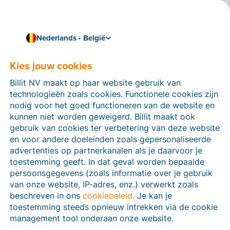
Nederlands - België
Kies jouw cookies
Hoe kunnen we je helpen?
Help-artikelen
Billit NV maakt op haar website gebruik van
technologieën zoals cookies. Functionele cookies zijn
Op deze sectie van de Billit-website vind je
nodig voor het goed functioneren van de website en
handleidingen en informatie over alle functies in Billit.
kunnen niet worden geweigerd. Billit maakt ook
Je kan help-artikelen vinden via de zoekfunctie of via
gebruik van cookies ter verbetering van deze website
de menu-structuur links.
en voor andere doeleinden zoals gepersonaliseerde
advertenties op partnerkanalen als je daarvoor je
Zoek
toestemming geeft. In dat geval worden bepaalde
persoonsgegevens (zoals informatie over je gebruik
van onze website, IP-adres, enz.) verwerkt zoals
beschreven in ons
cookiebeleid
. Je kan je
Peppol
toestemming steeds opnieuw intrekken via de cookie
management tool onderaan onze website.
Verplichte e-facturatie via Peppol januari 2026