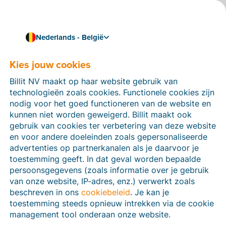
Nederlands - België
Kies jouw cookies
Hoe kunnen we je helpen?
Help-artikelen
Billit NV maakt op haar website gebruik van
technologieën zoals cookies. Functionele cookies zijn
Op deze sectie van de Billit-website vind je
nodig voor het goed functioneren van de website en
handleidingen en informatie over alle functies in Billit.
kunnen niet worden geweigerd. Billit maakt ook
Je kan help-artikelen vinden via de zoekfunctie of via
gebruik van cookies ter verbetering van deze website
de menu-structuur links.
en voor andere doeleinden zoals gepersonaliseerde
advertenties op partnerkanalen als je daarvoor je
Zoek
toestemming geeft. In dat geval worden bepaalde
persoonsgegevens (zoals informatie over je gebruik
van onze website, IP-adres, enz.) verwerkt zoals
beschreven in ons
cookiebeleid
. Je kan je
Peppol
toestemming steeds opnieuw intrekken via de cookie
management tool onderaan onze website.
Verplichte e-facturatie via Peppol januari 2026