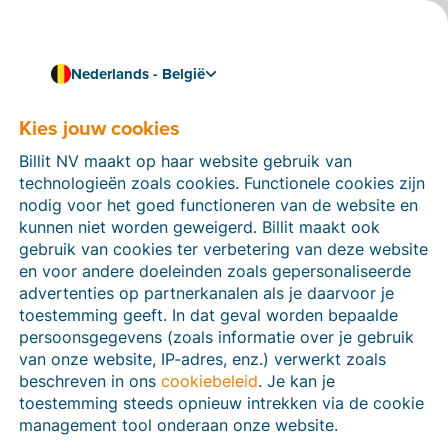
Nederlands - België
Kies jouw cookies
Hoe kunnen we je helpen?
Help-artikelen
Billit NV maakt op haar website gebruik van
technologieën zoals cookies. Functionele cookies zijn
Op deze sectie van de Billit-website vind je
nodig voor het goed functioneren van de website en
handleidingen en informatie over alle functies in Billit.
kunnen niet worden geweigerd. Billit maakt ook
Je kan help-artikelen vinden via de zoekfunctie of via
gebruik van cookies ter verbetering van deze website
de menu-structuur links.
en voor andere doeleinden zoals gepersonaliseerde
advertenties op partnerkanalen als je daarvoor je
Zoek
toestemming geeft. In dat geval worden bepaalde
persoonsgegevens (zoals informatie over je gebruik
van onze website, IP-adres, enz.) verwerkt zoals
beschreven in ons
cookiebeleid
. Je kan je
Peppol
toestemming steeds opnieuw intrekken via de cookie
management tool onderaan onze website.
Verplichte e-facturatie via Peppol januari 2026