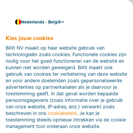
Nederlands - België
Kies jouw cookies
Hoe kunnen we je helpen?
Help-artikelen
Billit NV maakt op haar website gebruik van
technologieën zoals cookies. Functionele cookies zijn
Op deze sectie van de Billit-website vind je
nodig voor het goed functioneren van de website en
handleidingen en informatie over alle functies in Billit.
kunnen niet worden geweigerd. Billit maakt ook
Je kan help-artikelen vinden via de zoekfunctie of via
gebruik van cookies ter verbetering van deze website
de menu-structuur links.
en voor andere doeleinden zoals gepersonaliseerde
advertenties op partnerkanalen als je daarvoor je
Zoek
toestemming geeft. In dat geval worden bepaalde
persoonsgegevens (zoals informatie over je gebruik
van onze website, IP-adres, enz.) verwerkt zoals
beschreven in ons
cookiebeleid
. Je kan je
Peppol
toestemming steeds opnieuw intrekken via de cookie
management tool onderaan onze website.
Verplichte e-facturatie via Peppol januari 2026