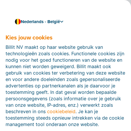
Nederlands - België
Kies jouw cookies
Hoe kunnen we je helpen?
Help-artikelen
Billit NV maakt op haar website gebruik van
technologieën zoals cookies. Functionele cookies zijn
Op deze sectie van de Billit-website vind je
nodig voor het goed functioneren van de website en
handleidingen en informatie over alle functies in Billit.
kunnen niet worden geweigerd. Billit maakt ook
Je kan help-artikelen vinden via de zoekfunctie of via
gebruik van cookies ter verbetering van deze website
de menu-structuur links.
en voor andere doeleinden zoals gepersonaliseerde
advertenties op partnerkanalen als je daarvoor je
Zoek
toestemming geeft. In dat geval worden bepaalde
persoonsgegevens (zoals informatie over je gebruik
van onze website, IP-adres, enz.) verwerkt zoals
beschreven in ons
cookiebeleid
. Je kan je
Peppol
toestemming steeds opnieuw intrekken via de cookie
management tool onderaan onze website.
Verplichte e-facturatie via Peppol januari 2026