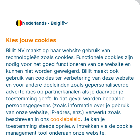
Nederlands - België
Kies jouw cookies
Hoe kunnen we je helpen?
Help-artikelen
Billit NV maakt op haar website gebruik van
technologieën zoals cookies. Functionele cookies zijn
Op deze sectie van de Billit-website vind je
nodig voor het goed functioneren van de website en
handleidingen en informatie over alle functies in Billit.
kunnen niet worden geweigerd. Billit maakt ook
Je kan help-artikelen vinden via de zoekfunctie of via
gebruik van cookies ter verbetering van deze website
de menu-structuur links.
en voor andere doeleinden zoals gepersonaliseerde
advertenties op partnerkanalen als je daarvoor je
Zoek
toestemming geeft. In dat geval worden bepaalde
persoonsgegevens (zoals informatie over je gebruik
van onze website, IP-adres, enz.) verwerkt zoals
beschreven in ons
cookiebeleid
. Je kan je
Peppol
toestemming steeds opnieuw intrekken via de cookie
management tool onderaan onze website.
Verplichte e-facturatie via Peppol januari 2026