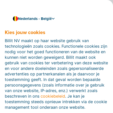
Nederlands - België
Kies jouw cookies
Hoe kunnen we je helpen?
Help-artikelen
Billit NV maakt op haar website gebruik van
technologieën zoals cookies. Functionele cookies zijn
Op deze sectie van de Billit-website vind je
nodig voor het goed functioneren van de website en
handleidingen en informatie over alle functies in Billit.
kunnen niet worden geweigerd. Billit maakt ook
Je kan help-artikelen vinden via de zoekfunctie of via
gebruik van cookies ter verbetering van deze website
de menu-structuur links.
en voor andere doeleinden zoals gepersonaliseerde
advertenties op partnerkanalen als je daarvoor je
Zoek
toestemming geeft. In dat geval worden bepaalde
persoonsgegevens (zoals informatie over je gebruik
van onze website, IP-adres, enz.) verwerkt zoals
beschreven in ons
cookiebeleid
. Je kan je
Peppol
toestemming steeds opnieuw intrekken via de cookie
management tool onderaan onze website.
Verplichte e-facturatie via Peppol januari 2026