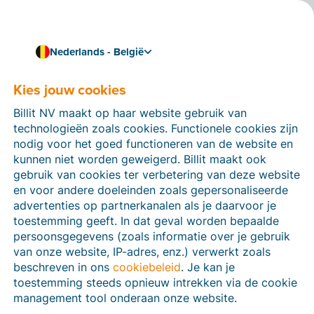
Nederlands - België
Kies jouw cookies
Hoe kunnen we je helpen?
Help-artikelen
Billit NV maakt op haar website gebruik van
technologieën zoals cookies. Functionele cookies zijn
Op deze sectie van de Billit-website vind je
nodig voor het goed functioneren van de website en
handleidingen en informatie over alle functies in Billit.
kunnen niet worden geweigerd. Billit maakt ook
Je kan help-artikelen vinden via de zoekfunctie of via
gebruik van cookies ter verbetering van deze website
de menu-structuur links.
en voor andere doeleinden zoals gepersonaliseerde
advertenties op partnerkanalen als je daarvoor je
Zoek
toestemming geeft. In dat geval worden bepaalde
persoonsgegevens (zoals informatie over je gebruik
van onze website, IP-adres, enz.) verwerkt zoals
beschreven in ons
cookiebeleid
. Je kan je
Peppol
toestemming steeds opnieuw intrekken via de cookie
management tool onderaan onze website.
Verplichte e-facturatie via Peppol januari 2026