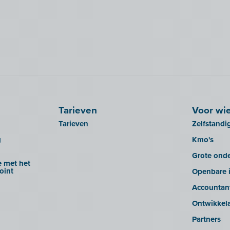
Tarieven
Voor wi
Tarieven
Zelfstandi
g
Kmo's
Grote ond
 met het
oint
Openbare i
Accountan
Ontwikkel
Partners