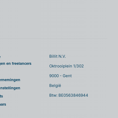
e
Billit N.V.
gen en freelancers
Oktrooiplein 1/302
9000 - Gent
ernemingen
België
nstellingen
Btw: BE0563846944
ts
aars