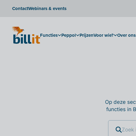
Contact
Webinars & events
Functies
Peppol
Prijzen
Voor wie?
Over ons
Op deze sect
functies in 