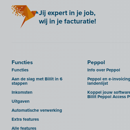
Anlisa
Adsolut
Rechten beheren van je
dossierbeheerders
Jij expert in je job,
Bancontact Pay Wero
Adsolut (cloud-versie)
wij in je facturatie!
Huisstijl Accountantsportaal
Be Paid
BoCount Dynamics
UBL-facturen uit Admin-Consult en
Billit koppelen met je webshop
Briljant
Admin-IS in Billit importeren
Bookingplanner by Stardekk
B-Wise
UBL-facturen uit AdminPulse in
Billit importeren
Calabi
Clearfacts
UBL-facturen uit FID-Manager in
Car-Pass
Exact ProAcc
Billit importeren
Functies
Peppol
Cashplannr
Expert/M Plus
SFTP
Functies
Info over Peppol
CEBEO
Expert/M Plus (cloud-versie)
Rapporten
Aan de slag met Billit in 6
Peppol en e-invoicin
stappen
landenlijst
Clockify
Horus
Inkomsten
Koppel jouw software
Creative Shelter
Illicosoft (Attilisima)
Billit Peppol Access P
Uitgaven
Doccle
INAC
Automatische verwerking
GetMyInvoices
LEXAct (Acta-B)
Extra features
Impressto
Octopus
Alle features
KBC Mobile