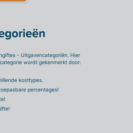
egorieën
giftes - Uitgavencategoriën. Hier
 categorie wordt gekenmerkt door:
hillende kosttypes.
 toepasbare percentages!
te!
ifte!