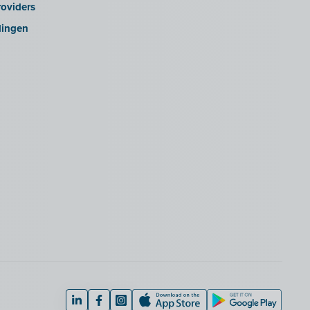
oviders
lingen