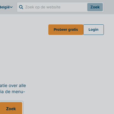
België
Zoek
Probeer gratis
Login
tie over alle
 via de menu-
Zoek