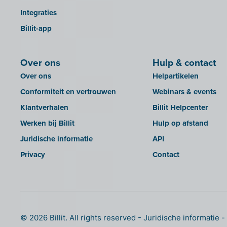
OfficeM (IntraDev)
Integraties
KBC Touch
Popsy (Allegro)
Billit-app
KSeF
ROX-E.Net
LHDN (Maleisië)
Sage BOB
Over ons
Hulp & contact
Lightspeed POS Retail & Restaurant
sbb SLIM
Over ons
Helpartikelen
Mini Hotel
Silvasoft
Conformiteit en vertrouwen
Webinars & events
Mollie
Sobec
Klantverhalen
Billit Helpcenter
MyMinfin
Top Account
Werken bij Billit
Hulp op afstand
OutSmart
Twinfield
Juridische informatie
API
QR-codes
Venice (lokale installatie)
Privacy
Contact
Rexel
Venice Cloud
Robaws
VERO Count
SAT
Visual Books
Scrada
WinAuditor
© 2026 Billit. All rights reserved
Juridische informatie
Scribo
Winbooks