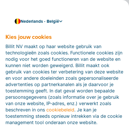
Nederlands - België
Kies jouw cookies
Hoe kunnen we je helpen?
Help-artikelen
Billit NV maakt op haar website gebruik van
technologieën zoals cookies. Functionele cookies zijn
Op deze sectie van de Billit-website vind je
nodig voor het goed functioneren van de website en
handleidingen en informatie over alle functies in Billit.
kunnen niet worden geweigerd. Billit maakt ook
Je kan help-artikelen vinden via de zoekfunctie of via
gebruik van cookies ter verbetering van deze website
de menu-structuur links.
en voor andere doeleinden zoals gepersonaliseerde
advertenties op partnerkanalen als je daarvoor je
Zoek
toestemming geeft. In dat geval worden bepaalde
persoonsgegevens (zoals informatie over je gebruik
van onze website, IP-adres, enz.) verwerkt zoals
beschreven in ons
cookiebeleid
. Je kan je
Peppol
toestemming steeds opnieuw intrekken via de cookie
management tool onderaan onze website.
Verplichte e-facturatie via Peppol januari 2026