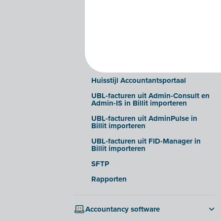
toe aan mijn kantoor?
Dossiers
Exporteren naar de
boekhoudsoftware
Rechten beheren van je
dossierbeheerders
Huisstijl Accountantsportaal
UBL-facturen uit Admin-Consult en
Admin-IS in Billit importeren
UBL-facturen uit AdminPulse in
Billit importeren
UBL-facturen uit FID-Manager in
Billit importeren
SFTP
Rapporten
Accountancy software