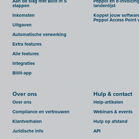
Aan de slag met Billit in 5
Peppol en e-invoicin
Creative Shelter
stappen
landenlijst
Doccle
Inkomsten
Koppel jouw software
Peppol Access Point v
GetMyInvoices
Uitgaven
Impressto
Automatische verwerking
KBC Mobile
Extra features
KBC Touch
Alle features
KSeF
Integraties
Lightspeed POS Retail & Restaurant
Billit-app
Mini Hotel
Mollie
Over ons
Hulp & contact
OutSmart
Over ons
Help-artikelen
QR-codes
Compliance en vertrouwen
Webinars & events
Rexel
Klantverhalen
Hulp op afstand
Robaws
Juridische info
API