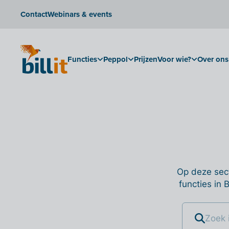
Contact
Webinars & events
Functies
Peppol
Prijzen
Voor wie?
Over ons
Op deze sect
functies in 