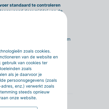
voer standaard te controleren
toegevoegd door middel van de
 het accountantsportaal. Via
umenten in het dossier door de
leren' staat, komen in aanmerking om
chnologieën zoals cookies.
export
unctioneren van de website en
 exporteren in het
 gebruik van cookies ter
doeleinden zoals
en als je daarvoor je
alde persoonsgegevens (zoals
-adres, enz.) verwerkt zoals
estemming steeds opnieuw
raan onze website.