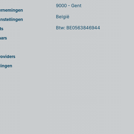
9000 - Gent
ernemingen
België
nstellingen
Btw: BE0563846944
ts
aars
oviders
lingen