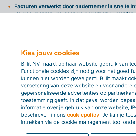
Facturen verwerkt door ondernemer in snelle in
De documenten die door de ondernemer worden 
snelle invoer, krijgen de status 'te controleren' in
'aankoopboek' en 'verkoopboek' kunnen deze doc
boekhouder gecontroleerd worden.
Enkel documenten waarbij status niet op 'te contro
Kies jouw cookies
te exporteren!
Billit NV maakt op haar website gebruik van te
Blokkeer verkoopfacturen/aankoopfacturen na 
Functionele cookies zijn nodig voor het goed f
Het bewerken van deze documenten wordt na het
kunnen niet worden geweigerd. Billit maakt ook
ondernemersplatform geblokkeerd.
verbetering van deze website en voor andere 
gepersonaliseerde advertenties op partnerkanal
toestemming geeft. In dat geval worden bepa
informatie over je gebruik van onze website, IP
beschreven in ons
cookiepolicy
. Je kan je to
intrekken via de cookie management tool onde
Manueel exporteren per dossier