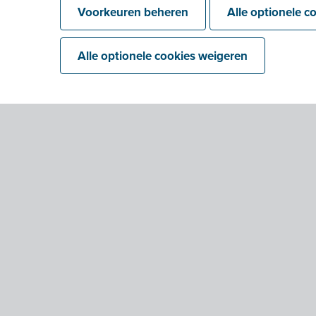
Voorkeuren beheren
Alle optionele c
Meerdere dossiers manueel exportere
Alle optionele cookies weigeren