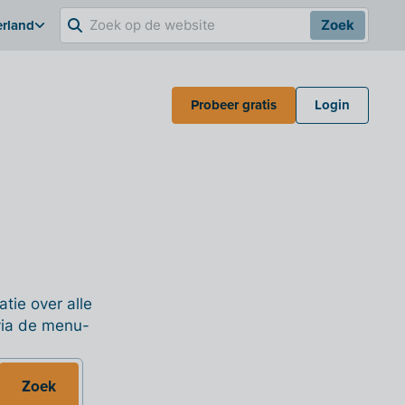
erland
Zoek
Probeer gratis
Login
tie over alle
 via de menu-
Zoek