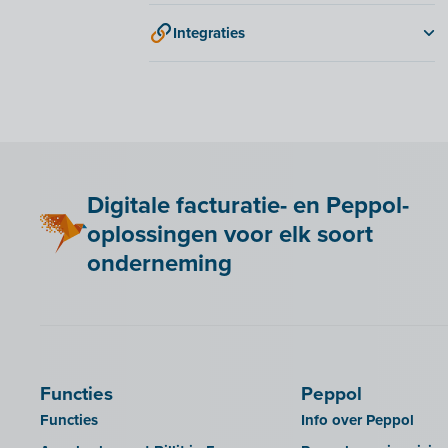
Exact Online
Integraties
E-boekhouden
2BA
Moneybird
Adminpulse
Snelstart
ANAF
Anlisa
Bancontact Pay Wero
Digitale facturatie- en Peppol-
Be Paid
oplossingen voor elk soort
Billit koppelen met je webshop
onderneming
Bookingplanner by Stardekk
Calabi
Car-Pass
Cashplannr
Functies
Peppol
CEBEO
Functies
Info over Peppol
Clockify