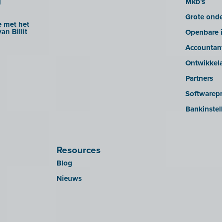
g
Mkb's
Grote ond
 met het
an Billit
Openbare i
Accountan
Ontwikkel
Partners
Softwarepr
Bankinstel
Resources
Blog
Nieuws