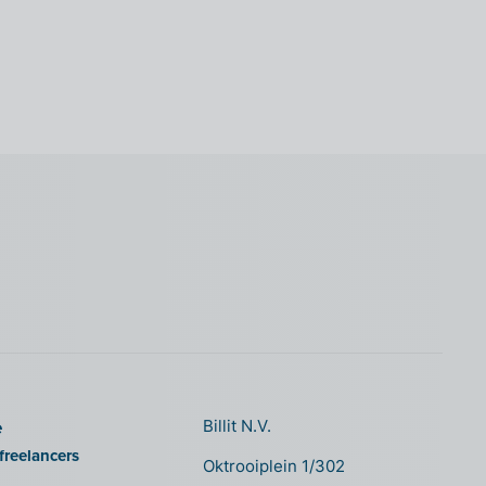
e
Billit N.V.
freelancers
Oktrooiplein 1/302