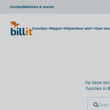
Contact
Webinars & events
Functies
Peppol
Prijzen
Voor wie?
Over ons
Op deze sect
functies in 