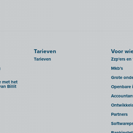
Tarieven
Voor wi
Tarieven
Zzp'ers en 
g
Mkb's
Grote ond
 met het
an Billit
Openbare i
Accountan
Ontwikkel
Partners
Softwarepr
Bankinstel