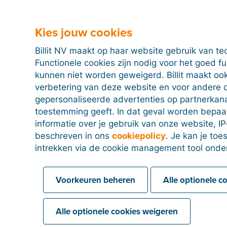
'Betaling automatisch verwerken door sleutel':
T
je in dit vak invult zullen automatisch op 'Verwer
Kies jouw cookies
verschillende termen door een komma. Wil je bijv
betaling van je vervallen lasten investeringskredi
Billit NV maakt op haar website gebruik van te
betaalterminal in je winkel altijd op verwerkt plaa
Functionele cookies zijn nodig voor het goed f
vul dan in dit vak de volgende tekst in: 'Vervallen
kunnen niet worden geweigerd. Billit maakt ook
betaalterminal'. De sleutel heeft effect op zowe
verbetering van deze website en voor andere 
tegenpartij.
gepersonaliseerde advertenties op partnerkanal
'Toegelaten betalingsverschil in EUR':
vul dit in
toestemming geeft. In dat geval worden bepa
staan, ook al heeft de klant iets minder betaald.
informatie over je gebruik van onze website, IP
beschreven in ons
cookiepolicy
. Je kan je to
'Toegelaten betalingsverschil in %':
vul dit in a
intrekken via de cookie management tool onde
ook al heeft de klant iets minder betaald.
Voorkeuren beheren
Alle optionele c
Een factuur verwerken zonder transact
Alle optionele cookies weigeren