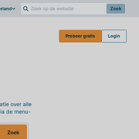
erland
Zoek
Probeer gratis
Login
tie over alle
 via de menu-
Zoek