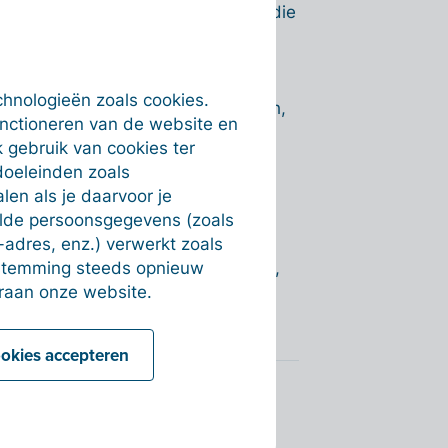
ransacties die de tekst bevatten die
kt' komen te staan. Scheid de
oorbeeld de transacties van de
et en van de betalingen via de
chnologieën zoals cookies.
tsen, ook al is er geen factuurmatch,
unctioneren van de website en
 lasten investeringskrediet,
 gebruik van cookies ter
l de mededeling als de naam van de
doeleinden zoals
en als je daarvoor je
 als de factuur op 'Betaald' mag
alde persoonsgegevens (zoals
-adres, enz.) verwerkt zoals
estemming steeds opnieuw
ls de factuur op 'Betaald' mag staan,
raan onze website.
ookies accepteren
ie