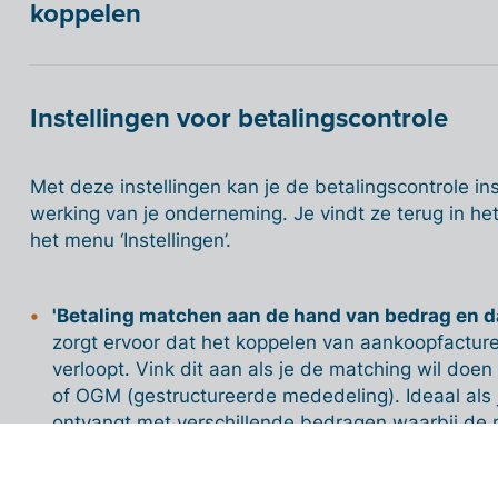
koppelen
Instellingen voor betalingscontrole
Met deze instellingen kan je de betalingscontrole ins
werking van je onderneming. Je vindt ze terug in het
het menu ‘Instellingen’.
'Betaling matchen aan de hand van bedrag en 
zorgt ervoor dat het koppelen van aankoopfacture
verloopt. Vink dit aan als je de matching wil do
of OGM (gestructureerde mededeling). Ideaal als j
ontvangt met verschillende bedragen waarbij de
factuur (zoals Bancontact-betalingen). Opgelet: d
koppeling tussen transactie en factuur.