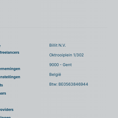
e
Billit N.V.
freelancers
Oktrooiplein 1/302
9000 - Gent
ernemingen
België
nstellingen
Btw: BE0563846944
ts
aars
oviders
lingen