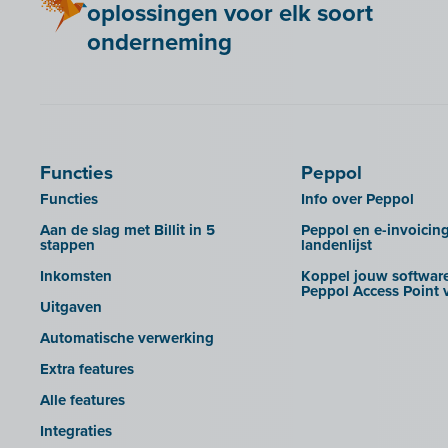
oplossingen voor elk soort
GetMyInvoices
onderneming
Impressto
KBC Mobile
KBC Touch
KSeF
Functies
Peppol
Lightspeed POS Retail & Restaurant
Functies
Info over Peppol
Mini Hotel
Aan de slag met Billit in 5
Peppol en e-invoicin
Mollie
stappen
landenlijst
OutSmart
Inkomsten
Koppel jouw software
Peppol Access Point v
QR-codes
Uitgaven
Rexel
Automatische verwerking
Robaws
Extra features
Scribo
Alle features
SDI
Integraties