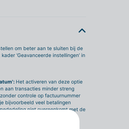
tellen om beter aan te sluiten bij de
 kader ‘Geavanceerde instellingen’ in
datum':
Het activeren van deze optie
n aan transacties minder streng
en zonder controle op factuurnummer
e bijvoorbeeld veel betalingen
 mededeling niet overeenkomt met de
it verhoogt de kans op onjuiste