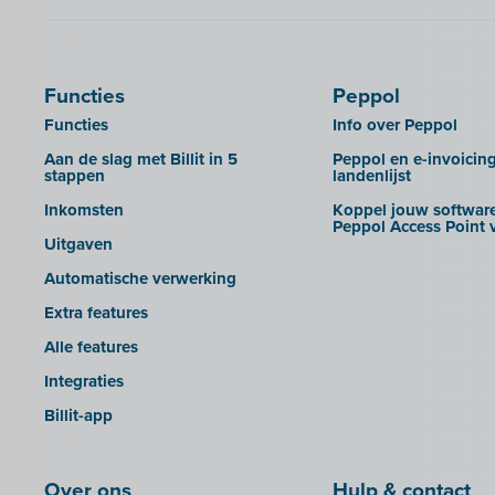
Calabi
UBL-facturen uit FID-Manager in
Car-Pass
Billit importeren
Cashplannr
SFTP
Functies
Peppol
CEBEO
Rapporten
Functies
Info over Peppol
Clockify
Aan de slag met Billit in 5
Peppol en e-invoicin
Creative Shelter
stappen
landenlijst
Doccle
Inkomsten
Koppel jouw software
Peppol Access Point v
GetMyInvoices
Uitgaven
Impressto
Automatische verwerking
KBC Mobile
Extra features
KBC Touch
Alle features
KSeF
Integraties
Lightspeed POS Retail & Restaurant
Billit-app
Mini Hotel
Mollie
Over ons
Hulp & contact