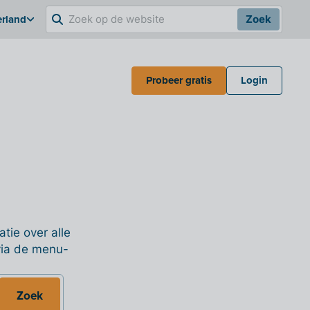
erland
Zoek
Probeer gratis
Login
tie over alle
 via de menu-
Zoek