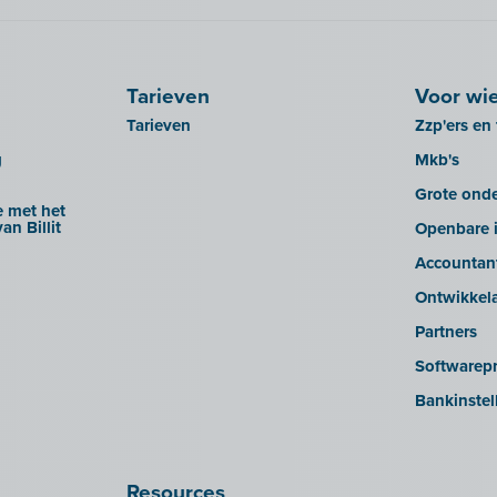
Tarieven
Voor wi
Tarieven
Zzp'ers en 
g
Mkb's
Grote ond
 met het
an Billit
Openbare i
Accountan
Ontwikkel
Partners
Softwarepr
Bankinstel
Resources