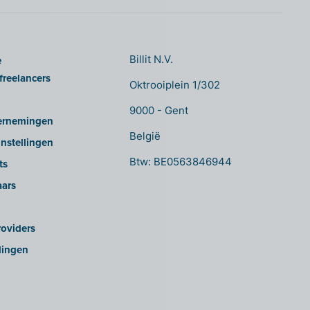
e
Billit N.V.
freelancers
Oktrooiplein 1/302
9000 - Gent
ernemingen
België
nstellingen
Btw: BE0563846944
ts
aars
oviders
lingen