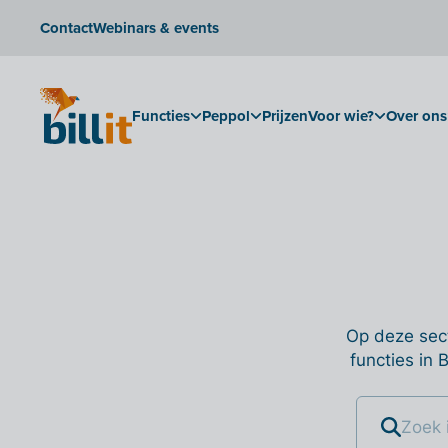
Contact
Webinars & events
Functies
Peppol
Prijzen
Voor wie?
Over ons
Op deze sect
functies in 