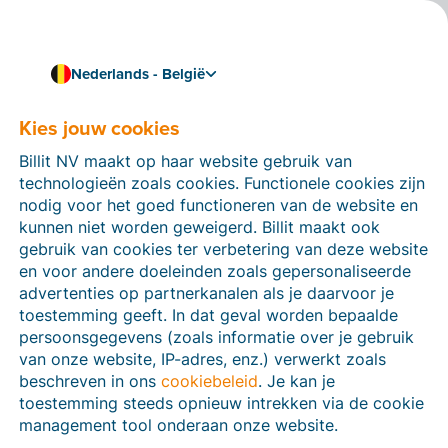
Nederlands - België
Kies jouw cookies
Hoe kunnen we je helpen?
Help-artikelen
Billit NV maakt op haar website gebruik van
technologieën zoals cookies. Functionele cookies zijn
Op deze sectie van de Billit-website vind je
nodig voor het goed functioneren van de website en
handleidingen en informatie over alle functies in Billit.
kunnen niet worden geweigerd. Billit maakt ook
Je kan help-artikelen vinden via de zoekfunctie of via
gebruik van cookies ter verbetering van deze website
de menu-structuur links.
en voor andere doeleinden zoals gepersonaliseerde
advertenties op partnerkanalen als je daarvoor je
Zoek
toestemming geeft. In dat geval worden bepaalde
persoonsgegevens (zoals informatie over je gebruik
van onze website, IP-adres, enz.) verwerkt zoals
beschreven in ons
cookiebeleid
. Je kan je
Peppol
toestemming steeds opnieuw intrekken via de cookie
management tool onderaan onze website.
Verplichte e-facturatie via Peppol januari 2026