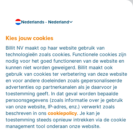
Nederlands - Nederland
Kies jouw cookies
Hoe kunnen we je helpen?
Help-artikelen
Billit NV maakt op haar website gebruik van
technologieën zoals cookies. Functionele cookies zijn
Op deze sectie van de Billit-website vind je
nodig voor het goed functioneren van de website en
handleidingen en informatie over alle functies in Billit.
kunnen niet worden geweigerd. Billit maakt ook
Je kan help-artikelen vinden via de zoekfunctie of via
gebruik van cookies ter verbetering van deze website
de menu-structuur links.
en voor andere doeleinden zoals gepersonaliseerde
advertenties op partnerkanalen als je daarvoor je
Zoek
toestemming geeft. In dat geval worden bepaalde
persoonsgegevens (zoals informatie over je gebruik
van onze website, IP-adres, enz.) verwerkt zoals
beschreven in ons
cookiepolicy
. Je kan je
Identiteitsverificatie
toestemming steeds opnieuw intrekken via de cookie
management tool onderaan onze website.
Voor Nederlandse bedrijven