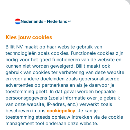
Nederlands - Nederland
Kies jouw cookies
Hoe kunnen we je helpen?
Help-artikelen
Billit NV maakt op haar website gebruik van
technologieën zoals cookies. Functionele cookies zijn
Op deze sectie van de Billit-website vind je
nodig voor het goed functioneren van de website en
handleidingen en informatie over alle functies in Billit.
kunnen niet worden geweigerd. Billit maakt ook
Je kan help-artikelen vinden via de zoekfunctie of via
gebruik van cookies ter verbetering van deze website
de menu-structuur links.
en voor andere doeleinden zoals gepersonaliseerde
advertenties op partnerkanalen als je daarvoor je
Zoek
toestemming geeft. In dat geval worden bepaalde
persoonsgegevens (zoals informatie over je gebruik
van onze website, IP-adres, enz.) verwerkt zoals
beschreven in ons
cookiepolicy
. Je kan je
Identiteitsverificatie
toestemming steeds opnieuw intrekken via de cookie
management tool onderaan onze website.
Voor Nederlandse bedrijven