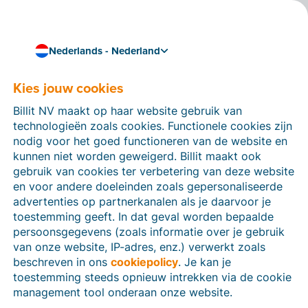
Nederlands - Nederland
Kies jouw cookies
Hoe kunnen we je helpen?
Help-artikelen
Billit NV maakt op haar website gebruik van
technologieën zoals cookies. Functionele cookies zijn
Op deze sectie van de Billit-website vind je
nodig voor het goed functioneren van de website en
handleidingen en informatie over alle functies in Billit.
kunnen niet worden geweigerd. Billit maakt ook
Je kan help-artikelen vinden via de zoekfunctie of via
gebruik van cookies ter verbetering van deze website
de menu-structuur links.
en voor andere doeleinden zoals gepersonaliseerde
advertenties op partnerkanalen als je daarvoor je
Zoek
toestemming geeft. In dat geval worden bepaalde
persoonsgegevens (zoals informatie over je gebruik
van onze website, IP-adres, enz.) verwerkt zoals
beschreven in ons
cookiepolicy
. Je kan je
Identiteitsverificatie
toestemming steeds opnieuw intrekken via de cookie
management tool onderaan onze website.
Voor Nederlandse bedrijven