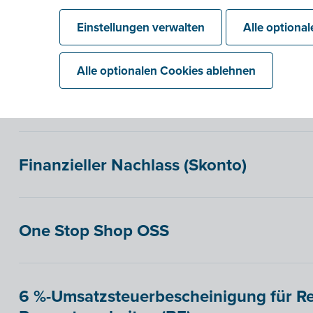
Einstellungen verwalten
Alle optiona
Rechnungen in einer Fremdwährung
Alle optionalen Cookies ablehnen
Verfügbare Umsatzsteuersätze für Au
Finanzieller Nachlass (Skonto)
One Stop Shop OSS
6 %-Umsatzsteuerbescheinigung für R