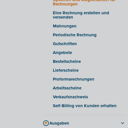
Einblicke/Warnmeldungen
Registerkarte „E-Rechnung“
Rechnungen
Erweiterte Einstellungen
Häufig gestellte Fragen
Eine Rechnung erstellen und
versenden
E-Rechnungen von bestimmten
Lieferanten empfangen
Mahnungen
E-Rechnungen aus bestimmten
Periodische Rechnung
Softwarepaketen
exportieren/importieren
Gutschriften
Angebote
Bestellscheine
Lieferscheine
Proformarechnungen
Arbeitsscheine
Verkaufsnachweis
Self-Billing von Kunden erhalten
Ausgaben