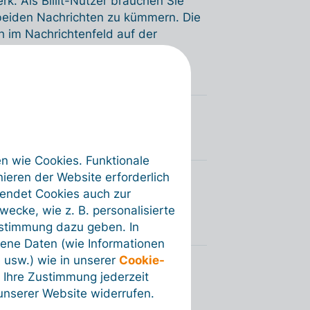
 Als Billit-Nutzer brauchen Sie
beiden Nachrichten zu kümmern. Die
h im Nachrichtenfeld auf der
en wie Cookies. Funktionale
ieren der Website erforderlich
Peppol-Netzwerk
wendet Cookies auch zur
ecke, wie z. B. personalisierte
ustimmung dazu geben. In
ene Daten (wie Informationen
 usw.) wie in unserer
Cookie-
 Ihre Zustimmung jederzeit
nserer Website widerrufen.