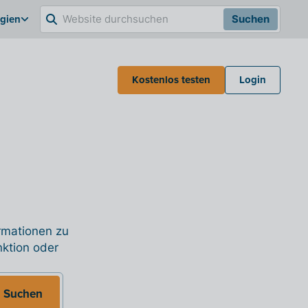
lgien
Suchen
Kostenlos testen
Login
ormationen zu
nktion oder
Suchen