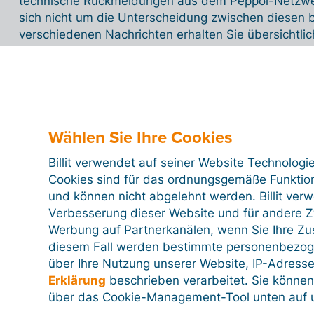
technische Rückmeldungen aus dem Peppol-Netzwerk.
sich nicht um die Unterscheidung zwischen diesen 
verschiedenen Nachrichten erhalten Sie übersichtlic
Detailseite der Rechnung.
Nachweisdatei Peppol
Wählen Sie Ihre Cookies
Billit verwendet auf seiner Website Technologi
Cookies sind für das ordnungsgemäße Funktion
Woher weiß ich, ob ein Kunde an das 
und können nicht abgelehnt werden. Billit ver
angeschlossen ist?
Verbesserung dieser Website und für andere Zw
Werbung auf Partnerkanälen, wenn Sie Ihre Z
diesem Fall werden bestimmte personenbezog
über Ihre Nutzung unserer Website, IP-Adresse
Was ist eine GLN-Nummer?
Erklärung
beschrieben verarbeitet. Sie können
über das Cookie-Management-Tool unten auf u