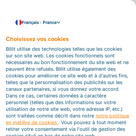
Français - France
Choisissez vos cookies
Comment pouvons-nous vous aider ?
Articles d’aide
Billit utilise des technologies telles que les cookies
sur son site web. Les cookies fonctionnels sont
Dans cette section du site Web Billit, vous trouverez
nécessaires au bon fonctionnement du site web et ne
des manuels et des informations sur toutes les
peuvent être refusés. Billit utilise également des
fonctions de Billit. Vous pouvez trouver des articles
cookies pour améliorer ce site web et à d'autres fins,
d’aide via le moteur de recherche ou le menu structuré
telles que la personnalisation des publicités sur les
à gauche.
canaux partenaires, si vous donnez votre accord.
Dans ce cas, certaines données à caractère
Cherchez
personnel (telles que des informations sur votre
utilisation de notre site web, votre adresse IP, etc.)
sont traitées comme décrit dans notre
notre politique
en matière de cookies
. Vous pouvez à tout moment
Plateforme Agréée
retirer votre consentement via l'outil de gestion des
cookies situé en bas de notre site web.