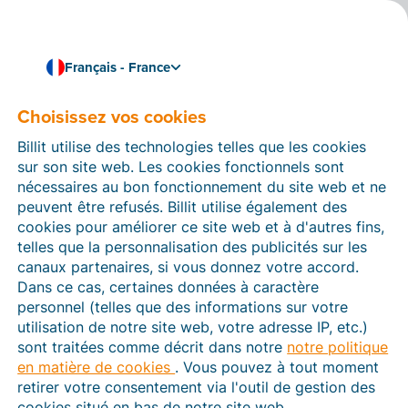
Français - France
Choisissez vos cookies
Comment pouvons-nous vous aider ?
Articles d’aide
Billit utilise des technologies telles que les cookies
sur son site web. Les cookies fonctionnels sont
Dans cette section du site Web Billit, vous trouverez
nécessaires au bon fonctionnement du site web et ne
des manuels et des informations sur toutes les
peuvent être refusés. Billit utilise également des
fonctions de Billit. Vous pouvez trouver des articles
cookies pour améliorer ce site web et à d'autres fins,
d’aide via le moteur de recherche ou le menu structuré
telles que la personnalisation des publicités sur les
à gauche.
canaux partenaires, si vous donnez votre accord.
Dans ce cas, certaines données à caractère
Cherchez
personnel (telles que des informations sur votre
utilisation de notre site web, votre adresse IP, etc.)
sont traitées comme décrit dans notre
notre politique
en matière de cookies
. Vous pouvez à tout moment
Plateforme Agréée
retirer votre consentement via l'outil de gestion des
cookies situé en bas de notre site web.