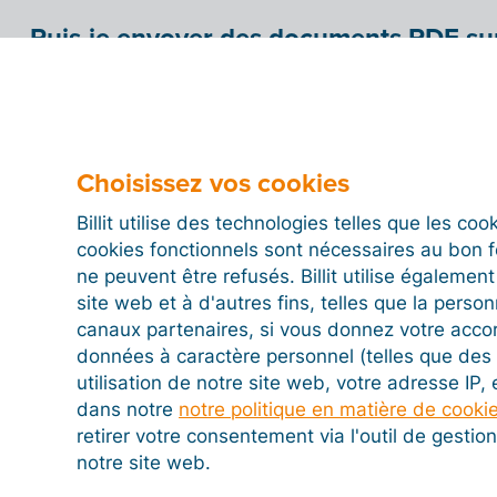
Puis-je envoyer des documents PDF su
facture électronique ?
Avec Billit, vous pouvez ajouter des documents PDF
électronique avant son envoi. Pour cela, il suffit de 
Choisissez vos cookies
Pièces jointes »
avant l’envoi de la facture.
Billit utilise des technologies telles que les co
Vous pouvez par exemple joindre :
cookies fonctionnels sont nécessaires au bon 
ne peuvent être refusés. Billit utilise égalemen
Un devis signé
site web et à d'autres fins, telles que la person
Un bon de commande
canaux partenaires, si vous donnez votre acco
données à caractère personnel (telles que des 
Un bon de livraison
utilisation de notre site web, votre adresse IP,
Des conditions générales
ou tout autre document 
dans notre
notre politique en matière de cooki
retirer votre consentement via l'outil de gesti
notre site web.