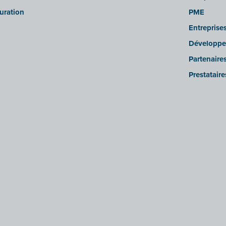
turation
PME
Entreprise
Développe
Partenaire
Prestatair