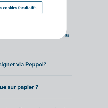
ts que des factures via la
s cookies facultatifs
ectronique déjà envoyée via
signer via Peppol?
ue sur papier ?