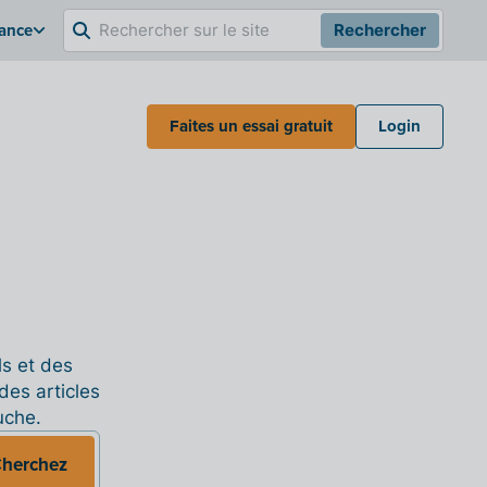
rance
Rechercher
Faites un essai gratuit
Login
ls et des
des articles
uche.
herchez