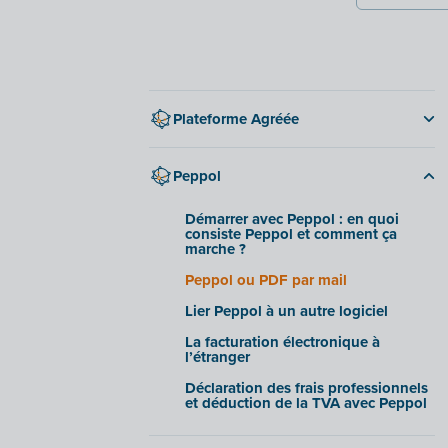
Plateforme Agréée
Réforme de la facturation
électronique 2026
Peppol
Démarrer avec une Plateforme
Agréee
Démarrer avec Peppol : en quoi
consiste Peppol et comment ça
Plateforme Agréée ou PDF par mail
marche ?
Lier la Plateforme Agréee à un autre
Peppol ou PDF par mail
logiciel
Lier Peppol à un autre logiciel
La facturation électronique à
l’étranger
La facturation électronique à
l’étranger
PA et Frais Professionnels
Déclaration des frais professionnels
et déduction de la TVA avec Peppol