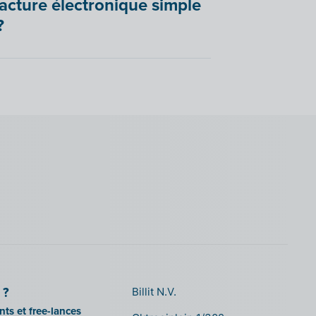
facture électronique simple
?
 ?
Billit N.V.
ts et free-lances