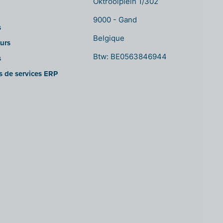
Oktrooiplein 1/302
9000 - Gand
s
Belgique
urs
Btw: BE0563846944
s
es de services ERP