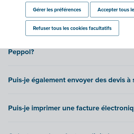
Puis-je aussi envoyer d’autres documen
Gérer les préférences
Accepter tous le
Peppol ?
Refuser tous les cookies facultatifs
Puis-je encore modifier une facture él
Peppol?
Puis-je également envoyer des devis à 
Puis-je imprimer une facture électroniq