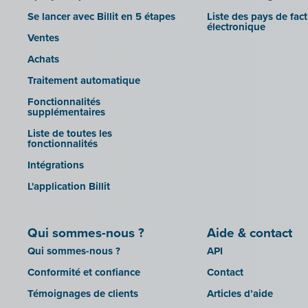
OutSmart
Silvasoft
Se lancer avec Billit en 5 étapes
Liste des pays de fac
Codes QR
électronique
Sobec
Ventes
Robaws
Top Account
Achats
Scribo
Twinfield
Traitement automatique
SDI
Venice (installation sur site)
Fonctionnalités
Système de caisse Shopify
supplémentaires
Venice Cloud
Simple Simon
Liste de toutes les
VERO Count
fonctionnalités
Teamleader
Visual Books
Intégrations
Toggl
WinAuditor
L'application Billit
Unpaid
WinBooks
Visma Bouwsoft
Winbooks Connect - On Web
Qui sommes-nous ?
Aide & contact
Wings (version cloud ou module
Qui sommes-nous ?
API
Web Service)
Conformité et confiance
Contact
Wings (installé sur site)
Témoignages de clients
Articles d’aide
Yuki