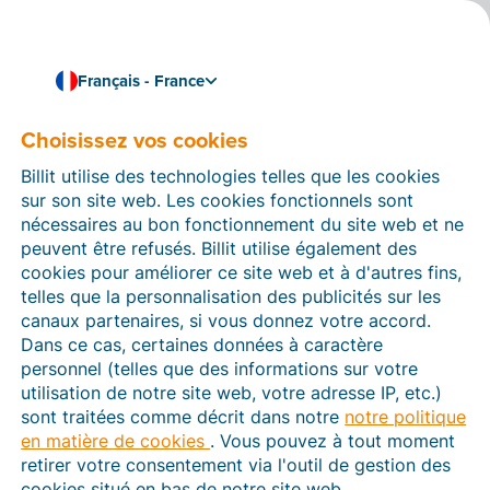
Français - France
Choisissez vos cookies
Comment pouvons-nous vous aider ?
Articles d’aide
Billit utilise des technologies telles que les cookies
sur son site web. Les cookies fonctionnels sont
Dans cette section du site Web Billit, vous trouverez
nécessaires au bon fonctionnement du site web et ne
des manuels et des informations sur toutes les
peuvent être refusés. Billit utilise également des
fonctions de Billit. Vous pouvez trouver des articles
cookies pour améliorer ce site web et à d'autres fins,
d’aide via le moteur de recherche ou le menu structuré
telles que la personnalisation des publicités sur les
à gauche.
canaux partenaires, si vous donnez votre accord.
Dans ce cas, certaines données à caractère
Cherchez
personnel (telles que des informations sur votre
utilisation de notre site web, votre adresse IP, etc.)
sont traitées comme décrit dans notre
notre politique
en matière de cookies
. Vous pouvez à tout moment
Plateforme Agréée
retirer votre consentement via l'outil de gestion des
cookies situé en bas de notre site web.