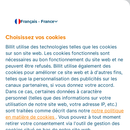
Français - France
Choisissez vos cookies
Comment pouvons-nous vous aider ?
Articles d’aide
Billit utilise des technologies telles que les cookies
sur son site web. Les cookies fonctionnels sont
Dans cette section du site Web Billit, vous trouverez
nécessaires au bon fonctionnement du site web et ne
des manuels et des informations sur toutes les
peuvent être refusés. Billit utilise également des
fonctions de Billit. Vous pouvez trouver des articles
cookies pour améliorer ce site web et à d'autres fins,
d’aide via le moteur de recherche ou le menu structuré
telles que la personnalisation des publicités sur les
à gauche.
canaux partenaires, si vous donnez votre accord.
Dans ce cas, certaines données à caractère
Cherchez
personnel (telles que des informations sur votre
utilisation de notre site web, votre adresse IP, etc.)
sont traitées comme décrit dans notre
notre politique
en matière de cookies
. Vous pouvez à tout moment
Plateforme Agréée
retirer votre consentement via l'outil de gestion des
cookies situé en bas de notre site web.