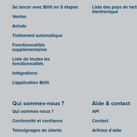
Impressto
Octopus
Se lancer avec Billit en 5 étapes
Liste des pays de fac
CBC Mobile
électronique
OfficeM (IntraDev)
Ventes
CBC Touch
Popsy (Allegro)
Achats
KSeF
ROX-E.Net
Traitement automatique
Lightspeed POS Retail & Restaurant
Sage BOB
Fonctionnalités
Mollie
supplémentaires
sbb SLIM
OutSmart
Liste de toutes les
Silvasoft
fonctionnalités
Codes QR
Sobec
Intégrations
Robaws
Top Account
L'application Billit
Scribo
Twinfield
SDI
Venice (installation sur site)
Qui sommes-nous ?
Aide & contact
Système de caisse Shopify
Venice Cloud
Qui sommes-nous ?
API
Simple Simon
VERO Count
Conformité et confiance
Contact
Teamleader
Visual Books
Témoignages de clients
Articles d’aide
Toggl
WinAuditor