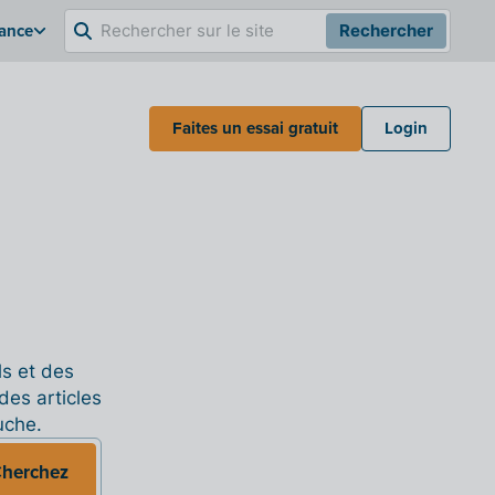
rance
Rechercher
Faites un essai gratuit
Login
ls et des
des articles
uche.
herchez