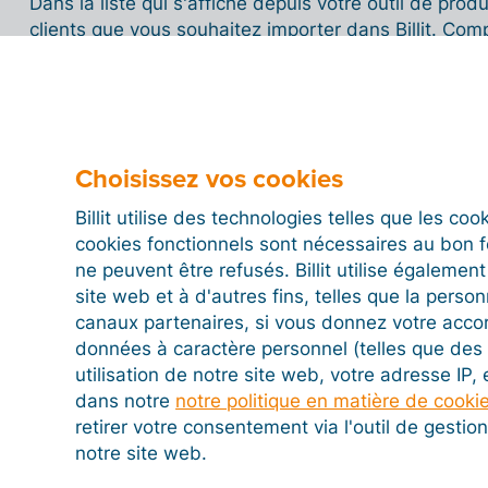
Dans la liste qui s'affiche depuis votre outil de prod
clients que vous souhaitez importer dans Billit. Comp
contact pour chaque dossier, puis cliquez sur
« Ajou
Si l'entreprise utilise déjà Billit :
Si le numéro
SIR
actif sur la plateforme, un message apparaît pour 
existant. Cliquez sur le bouton
« Lier »
pour soume
Choisissez vos cookies
recevra une notification sur son compte pour vali
comptable.
Billit utilise des technologies telles que les co
Si l'entreprise n'a pas encore de compte :
Un nou
cookies fonctionnels sont nécessaires au bon 
automatiquement avec l’adresse e-mail renseigné
ne peuvent être refusés. Billit utilise égalemen
site web et à d'autres fins, telles que la person
Dans le menu
« Dossiers »
, cliquez sur l’option
« En
canaux partenaires, si vous donnez votre acco
pour activer officiellement le compte de l'entreprene
données à caractère personnel (telles que des 
utilisation de notre site web, votre adresse IP,
Votre client recevra une invitation par e-mail contenan
dans notre
notre politique en matière de cooki
utiliser et tester gratuitement son portail d'entrepr
retirer votre consentement via l'outil de gesti
jours
. Au terme de cette période, il lui suffira de 
notre site web.
à l'utiliser.