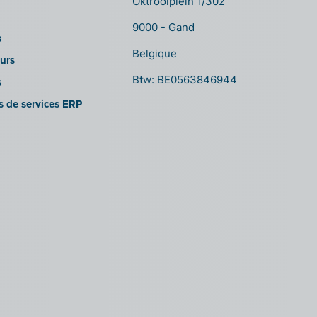
Oktrooiplein 1/302
9000 - Gand
s
Belgique
urs
Btw: BE0563846944
s
es de services ERP