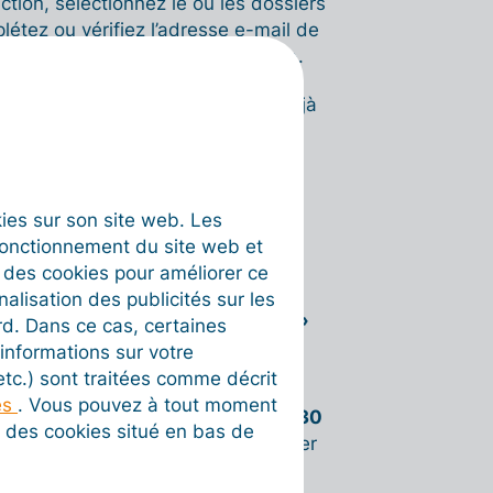
uction, sélectionnez le ou les dossiers
létez ou vérifiez l’adresse e-mail de
ter ou synchroniser à nouveau »
.
ET / SIREN
est détecté comme déjà
vous proposer de lier le dossier
ttre la demande. L’entrepreneur
der le partage avec son expert-
okies sur son site web. Les
vel identifiant sera créé
fonctionnement du site web et
e.
t des cookies pour améliorer ce
nalisation des publicités sur les
voyer les données de connexion »
rd. Dans ce cas, certaines
ur.
informations sur votre
 etc.) sont traitées comme décrit
t ses identifiants. Il pourra ainsi
es
. Vous pouvez à tout moment
ise pendant une période d'essai de
30
on des cookies situé en bas de
valider son abonnement pour continuer