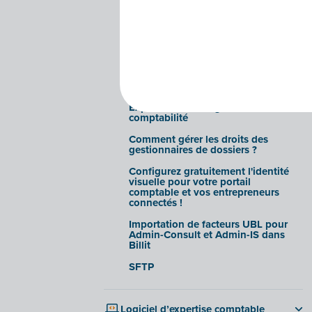
Billmail
BillSync
Dossiers
Exporter les flux bancaires vers le
logiciel de comptabilité
Exporter vers le logiciel de
comptabilité
Comment gérer les droits des
gestionnaires de dossiers ?
Configurez gratuitement l'identité
visuelle pour votre portail
comptable et vos entrepreneurs
connectés !
Importation de facteurs UBL pour
Admin-Consult et Admin-IS dans
Billit
SFTP
Logiciel d’expertise comptable