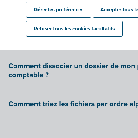
Gérer les préférences
Accepter tous le
Comment ajouter des dossiers (existant
Refuser tous les cookies facultatifs
fichier Excel ?
Comment dissocier un dossier de mon p
comptable ?
Comment triez les fichiers par ordre a