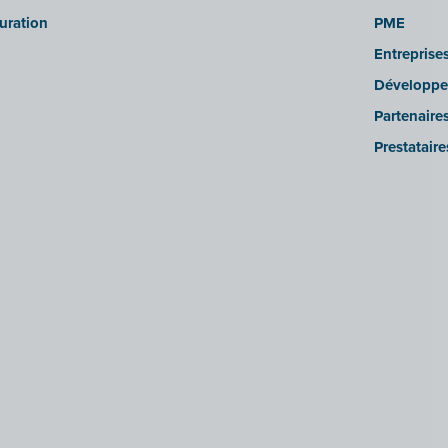
turation
PME
Entreprise
Développe
Partenaire
Prestatair