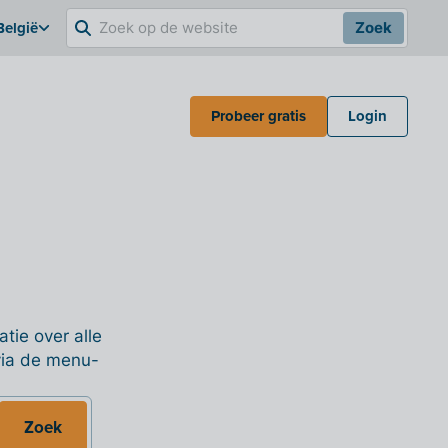
België
Zoek
Probeer gratis
Login
tie over alle
 via de menu-
Zoek