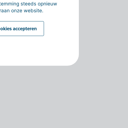
estemming steeds opnieuw
raan onze website.
ookies accepteren