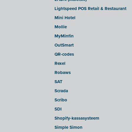
sbb SLIM
Lightspeed POS Retail & Restaurant
Silvasoft
Mini Hotel
Sobec
Mollie
Top Account
MyMinfin
Twinfield
OutSmart
Venice (lokale installatie)
QR-codes
Venice Cloud
Rexel
VERO Count
Robaws
Visual Books
SAT
WinAuditor
Scrada
Winbooks
Scribo
Winbooks Connect - On Web
SDI
Wings (cloud-versie of Webservice
Shopify-kassasysteem
module)
Simple Simon
Wings (lokaal geïnstalleerd)