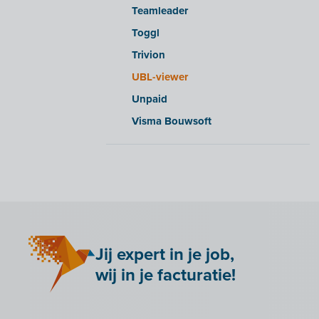
Teamleader
Yuki
Toggl
Zensoft (Trustteam)
Trivion
DATEV
UBL-viewer
Unpaid
Visma Bouwsoft
Jij expert in je job,
wij in je facturatie!