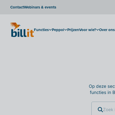
Contact
Webinars & events
Functies
Peppol
Prijzen
Voor wie?
Over ons
Op deze sect
functies in 