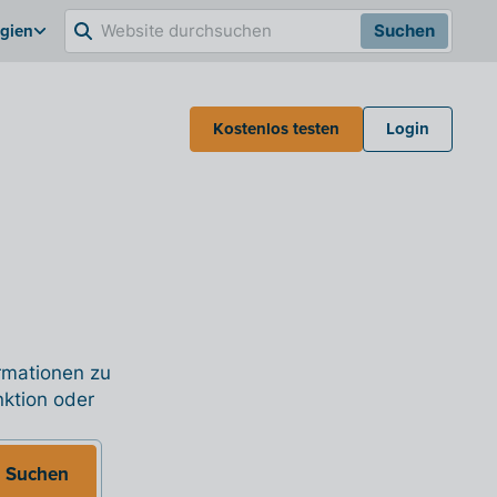
lgien
Suchen
Kostenlos testen
Login
ormationen zu
nktion oder
Suchen