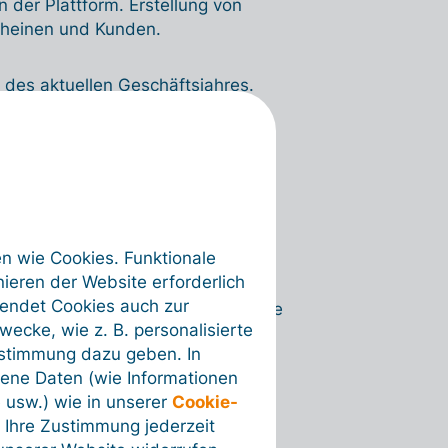
 der Plattform. Erstellung von
cheinen und Kunden.
des aktuellen Geschäftsjahres.
re.
rd machen.
pften Bankkonten.
en wie Cookies. Funktionale
ieren der Website erforderlich
wendet Cookies auch zur
ro Monat zeigt (auf der Grundlage
ecke, wie z. B. personalisierte
ustimmung dazu geben. In
ene Daten (wie Informationen
o der letzten 365 Tage anzeigt.
 usw.) wie in unserer
Cookie-
 Ihre Zustimmung jederzeit
einer Verknüpfung.