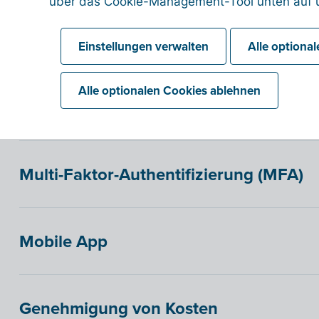
über das Cookie-Management-Tool unten auf u
Überfällige Rechnungen
Die Anzahl überfälliger Rechnungen mit einer Verk
Einstellungen verwalten
Alle optiona
Diagramm unbezahlter überfälliger Rechnun
Ein Diagramm mit einer Übersicht Ihrer Rechnungen
Alle optionalen Cookies ablehnen
überfällig sind.
Multi-Faktor-Authentifizierung (MFA)
Mobile App
Genehmigung von Kosten