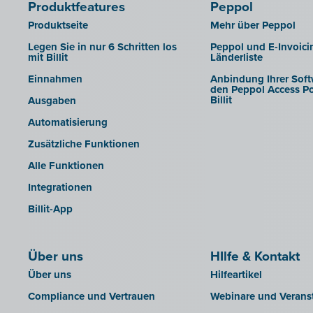
Produktfeatures
Peppol
Octopus
Produktseite
Mehr über Peppol
OfficeM (IntraDev)
Legen Sie in nur 6 Schritten los
Peppol und E-Invoici
Popsy (Allegro)
mit Billit
Länderliste
ROX-E.Net
Einnahmen
Anbindung Ihrer Soft
den Peppol Access Po
Sage BOB
Billit
Ausgaben
sbb SLIM
Automatisierung
Silvasoft
Zusätzliche Funktionen
Sobec
Alle Funktionen
Top Account
Integrationen
Twinfield
Billit-App
Venice (lokale Installation)
Venice Cloud
Über uns
HIlfe & Kontakt
VERO Count
Über uns
Hilfeartikel
Visual Books
Compliance und Vertrauen
Webinare und Verans
WinAuditor