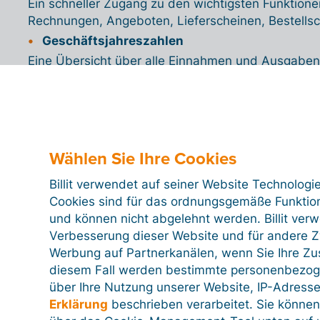
Ein schneller Zugang zu den wichtigsten Funktionen
Rechnungen, Angeboten, Lieferscheinen, Bestells
Geschäftsjahreszahlen
Eine Übersicht über alle Einnahmen und Ausgaben 
Quartalszahlen
Eine Übersicht über alle Quartale der letzten 4 Jah
Memo
Notizen über das Memo-Widget auf dem Dashboa
Wählen Sie Ihre Cookies
Bankübersicht
Eine Übersicht über die Kontostände Ihrer verknü
Billit verwendet auf seiner Website Technologi
Einnahmen- und Ausgabendiagramm
Cookies sind für das ordnungsgemäße Funktion
und können nicht abgelehnt werden. Billit ver
Ein Diagramm, das Ihre Einnahmen und Ausgaben p
Verbesserung dieser Website und für andere Zw
Ihrer Rechnungen, nicht Ihrer Transaktionen).
Werbung auf Partnerkanälen, wenn Sie Ihre Z
Bankendiagramm
diesem Fall werden bestimmte personenbezog
Ein Diagramm, das den Kontostand von jedem Kont
über Ihre Nutzung unserer Website, IP-Adresse
Zu verarbeitende Rechnungen
Erklärung
beschrieben verarbeitet. Sie können
Die Anzahl der zu verarbeitenden Rechnungen mit 