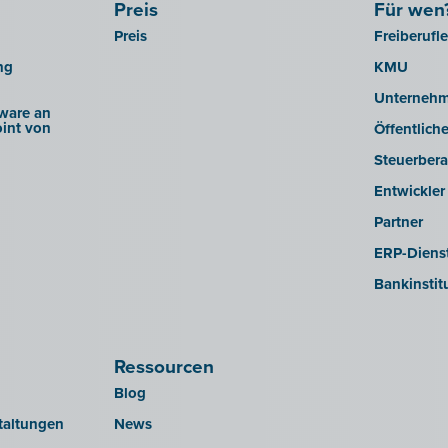
Preis
Für wen
Preis
Freiberufl
ng
KMU
Unterneh
ware an
int von
Öffentlich
Steuerbera
Entwickler
Partner
ERP-Dienst
Bankinstit
Ressourcen
Blog
taltungen
News