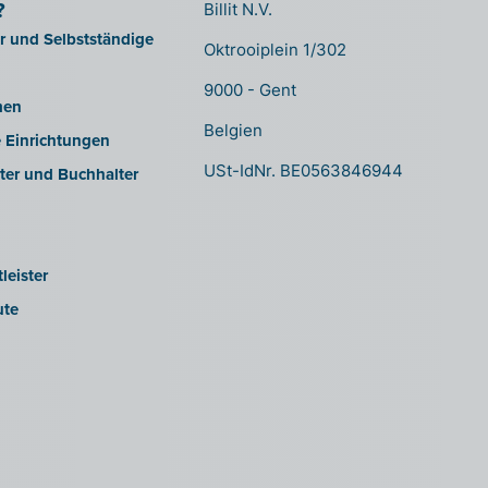
?
Billit N.V.
er und Selbstständige
Oktrooiplein 1/302
9000 - Gent
men
Belgien
e Einrichtungen
USt-IdNr. BE0563846944
ter und Buchhalter
leister
ute