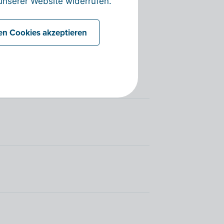
nserer Website widerrufen.
nüpfung.
len Cookies akzeptieren
gen
, die seit drei oder mehr Tagen