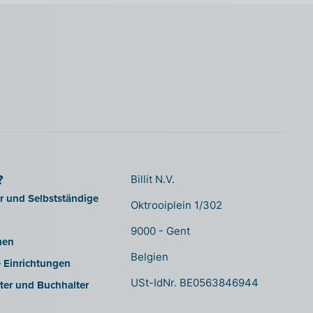
?
Billit N.V.
er und Selbstständige
Oktrooiplein 1/302
9000 - Gent
men
Belgien
e Einrichtungen
USt-IdNr. BE0563846944
ter und Buchhalter