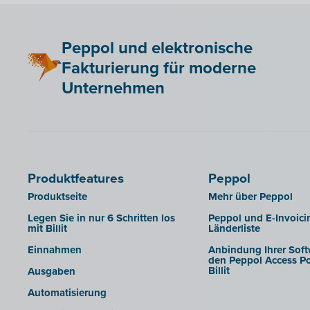
Exportieren in die
Admisol
Buchhaltungssoftware
Adsolut
Berechtigungen von
Peppol und elektronische
Sachbearbeitern verwalten
Adsolut (Cloud-Verzion)
Fakturierung für moderne
Corporate Design Buchhalterportal
BoCount Dynamics
Unternehmen
SFTP
Briljant
Berichte
B-Wise
Clearfacts
Exact ProAcc
Produktfeatures
Peppol
Expert/M Plus
Produktseite
Mehr über Peppol
Expert/M (Cloud-Verzion)
Legen Sie in nur 6 Schritten los
Peppol und E-Invoici
mit Billit
Länderliste
Horus
Einnahmen
Anbindung Ihrer Soft
Illicosoft (Attilisima)
den Peppol Access Po
Billit
Ausgaben
INAC
Automatisierung
LEXAct (Acta-B)