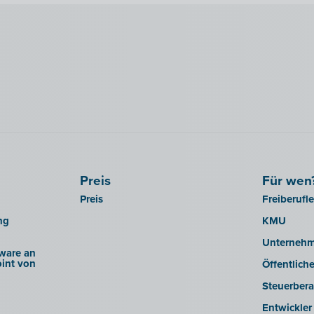
Preis
Für wen
Preis
Freiberufl
ng
KMU
Unterneh
ware an
int von
Öffentlich
Steuerbera
Entwickler