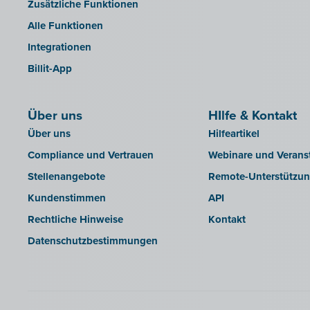
Zusätzliche Funktionen
Octopus
Alle Funktionen
OfficeM (IntraDev)
Integrationen
Popsy (Allegro)
Billit-App
ROX-E.Net
Sage BOB
Über uns
sbb SLIM
HIlfe & Kontakt
Über uns
Hilfeartikel
Silvasoft
Compliance und Vertrauen
Webinare und Verans
Sobec
Stellenangebote
Remote-Unterstützu
Top Account
Kundenstimmen
API
Twinfield
Rechtliche Hinweise
Kontakt
Venice (lokale Installation)
Datenschutzbestimmungen
Venice Cloud
VERO Count
Visual Books
WinAuditor