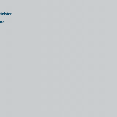
leister
ute