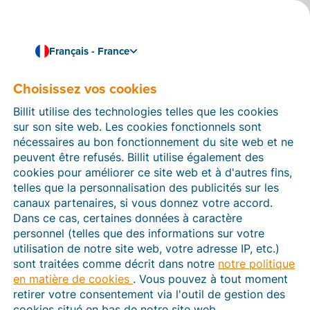
Français - France
Choisissez vos cookies
Comment pouvons-nous vous aider ?
Articles d’aide
Billit utilise des technologies telles que les cookies
sur son site web. Les cookies fonctionnels sont
Dans cette section du site Web Billit, vous trouverez
nécessaires au bon fonctionnement du site web et ne
des manuels et des informations sur toutes les
peuvent être refusés. Billit utilise également des
fonctions de Billit. Vous pouvez trouver des articles
cookies pour améliorer ce site web et à d'autres fins,
d’aide via le moteur de recherche ou le menu structuré
telles que la personnalisation des publicités sur les
à gauche.
canaux partenaires, si vous donnez votre accord.
Dans ce cas, certaines données à caractère
Cherchez
personnel (telles que des informations sur votre
utilisation de notre site web, votre adresse IP, etc.)
sont traitées comme décrit dans notre
notre politique
en matière de cookies
. Vous pouvez à tout moment
Plateforme Agréée
retirer votre consentement via l'outil de gestion des
cookies situé en bas de notre site web.