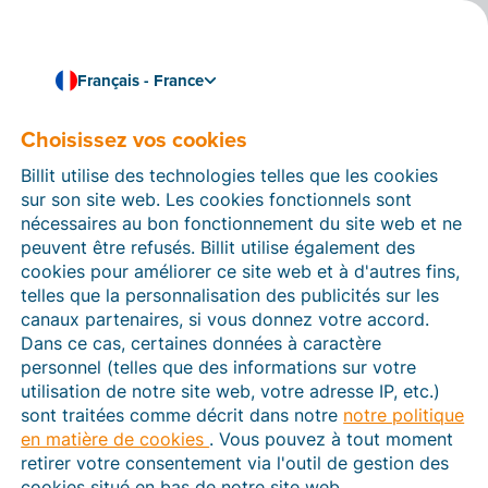
Français - France
Choisissez vos cookies
Comment pouvons-nous vous aider ?
Articles d’aide
Billit utilise des technologies telles que les cookies
sur son site web. Les cookies fonctionnels sont
Dans cette section du site Web Billit, vous trouverez
nécessaires au bon fonctionnement du site web et ne
des manuels et des informations sur toutes les
peuvent être refusés. Billit utilise également des
fonctions de Billit. Vous pouvez trouver des articles
cookies pour améliorer ce site web et à d'autres fins,
d’aide via le moteur de recherche ou le menu structuré
telles que la personnalisation des publicités sur les
à gauche.
canaux partenaires, si vous donnez votre accord.
Dans ce cas, certaines données à caractère
Cherchez
personnel (telles que des informations sur votre
utilisation de notre site web, votre adresse IP, etc.)
sont traitées comme décrit dans notre
notre politique
en matière de cookies
. Vous pouvez à tout moment
Plateforme Agréée
retirer votre consentement via l'outil de gestion des
cookies situé en bas de notre site web.